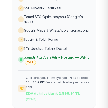
SSL Güvenlik Sertifikası
Temel SEO Optimizasyonu (Google'a
hazır)
Google Maps & WhatsApp Entegrasyonu
İletişim & Teklif Formu
1 Yıl Ücretsiz Teknik Destek
.com.tr / .tr Alan Adı + Hosting — DAHİL
Yıllık
Gizli ücret yok. Ek maliyet yok. Yılda sadece
50 USD + KDV
— alan adı, hosting ve her şey
dahil.
KDV dahil yaklaşık
2.856,51 TL
(TCMB)