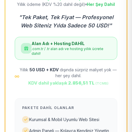
Yıllık ödeme (KDV %20 dahil değil)
Her Şey Dahil
"Tek Paket, Tek Fiyat — Profesyonel
Web Siteniz Yılda Sadece 50 USD!"
Alan Adı + Hosting DAHİL
.com.tr / .tr alan adı ve hosting yıllık ücrete
dahil!
Yıllık
50 USD + KDV
dışında sürpriz maliyet yok —
her şey dahil.
KDV dahil yaklaşık
2.856,51 TL
(TCMB)
PAKETE DAHIL OLANLAR
Kurumsal & Mobil Uyumlu Web Sitesi
Admin Paneli — Kolayca Kendiniz Yönetin