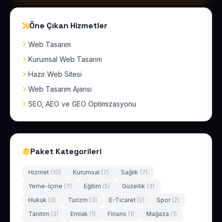
Öne Çıkan Hizmetler
Web Tasarım
Kurumsal Web Tasarım
Hazır Web Sitesi
Web Tasarım Ajansı
SEO, AEO ve GEO Optimizasyonu
Paket Kategorileri
Hizmet
(10)
Kurumsal
(7)
Sağlık
(7)
Yeme-İçme
(7)
Eğitim
(5)
Güzellik
(3)
Hukuk
(3)
Turizm
(3)
E-Ticaret
(2)
Spor
(2)
Tanıtım
(2)
Emlak
(1)
Finans
(1)
Mağaza
(1)