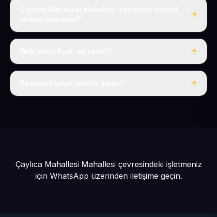
Çaylıca Mahallesi Mahallesi çevresine hizmet
veriyor musunuz?
Evet, Çaylıca Mahallesi dahil tüm Develi ve Develi
çevresine hizmet veriyoruz.
Web sitesi fiyatı ne kadar?
Tek fiyat: yılda 50 USD + KDV, her şey dahil.
Uzaktan hizmet alabilir miyim?
Evet, tüm sürecimiz uzaktan yürütülür; nerede olursanız
olun eksiksiz hizmet alırsınız.
Çaylıca Mahallesi Mahallesi çevresindeki işletmeniz
için
WhatsApp üzerinden iletişime geçin.