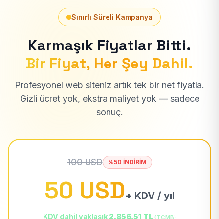
Sınırlı Süreli Kampanya
Karmaşık Fiyatlar Bitti.
Bir Fiyat, Her Şey Dahil.
Profesyonel web siteniz artık tek bir net fiyatla.
Gizli ücret yok, ekstra maliyet yok — sadece
sonuç.
100 USD
%50 İNDİRİM
50 USD
+ KDV / yıl
KDV dahil yaklaşık
2.856,51 TL
(TCMB)