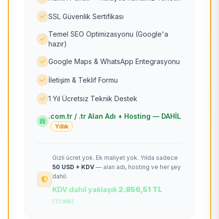
SSL Güvenlik Sertifikası
Temel SEO Optimizasyonu (Google'a
hazır)
Google Maps & WhatsApp Entegrasyonu
İletişim & Teklif Formu
1 Yıl Ücretsiz Teknik Destek
.com.tr / .tr Alan Adı + Hosting — DAHİL
Yıllık
Gizli ücret yok. Ek maliyet yok. Yılda sadece
50 USD + KDV
— alan adı, hosting ve her şey
dahil.
KDV dahil yaklaşık
2.856,51 TL
(TCMB)