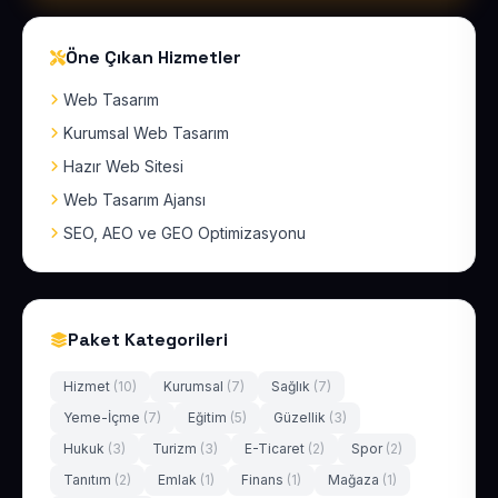
Öne Çıkan Hizmetler
Web Tasarım
Kurumsal Web Tasarım
Hazır Web Sitesi
Web Tasarım Ajansı
SEO, AEO ve GEO Optimizasyonu
Paket Kategorileri
Hizmet
(10)
Kurumsal
(7)
Sağlık
(7)
Yeme-İçme
(7)
Eğitim
(5)
Güzellik
(3)
Hukuk
(3)
Turizm
(3)
E-Ticaret
(2)
Spor
(2)
Tanıtım
(2)
Emlak
(1)
Finans
(1)
Mağaza
(1)