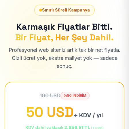
Sınırlı Süreli Kampanya
Karmaşık Fiyatlar Bitti.
Bir Fiyat, Her Şey Dahil.
Profesyonel web siteniz artık tek bir net fiyatla.
Gizli ücret yok, ekstra maliyet yok — sadece
sonuç.
100 USD
%50 İNDİRİM
50 USD
+ KDV / yıl
KDV dahil yaklaşık
2.856,51 TL
(TCMB)