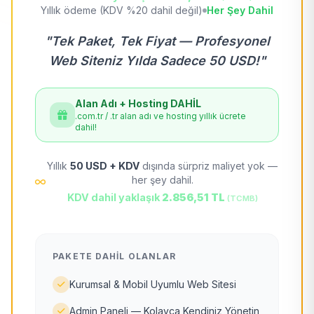
Yıllık ödeme (KDV %20 dahil değil)
Her Şey Dahil
"Tek Paket, Tek Fiyat — Profesyonel
Web Siteniz Yılda Sadece 50 USD!"
Alan Adı + Hosting DAHİL
.com.tr / .tr alan adı ve hosting yıllık ücrete
dahil!
Yıllık
50 USD + KDV
dışında sürpriz maliyet yok —
her şey dahil.
KDV dahil yaklaşık
2.856,51 TL
(TCMB)
PAKETE DAHIL OLANLAR
Kurumsal & Mobil Uyumlu Web Sitesi
Admin Paneli — Kolayca Kendiniz Yönetin