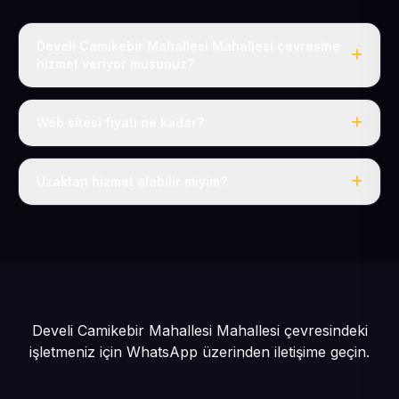
Develi Camikebir Mahallesi Mahallesi çevresine
hizmet veriyor musunuz?
Evet, Develi Camikebir Mahallesi dahil tüm Develi ve
Develi çevresine hizmet veriyoruz.
Web sitesi fiyatı ne kadar?
Tek fiyat: yılda 50 USD + KDV, her şey dahil.
Uzaktan hizmet alabilir miyim?
Evet, tüm sürecimiz uzaktan yürütülür; nerede olursanız
olun eksiksiz hizmet alırsınız.
Develi Camikebir Mahallesi Mahallesi çevresindeki
işletmeniz için
WhatsApp üzerinden iletişime geçin.