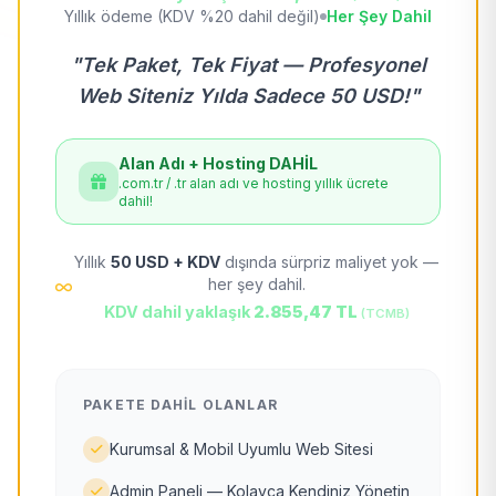
Yıllık ödeme (KDV %20 dahil değil)
Her Şey Dahil
"Tek Paket, Tek Fiyat — Profesyonel
Web Siteniz Yılda Sadece 50 USD!"
Alan Adı + Hosting DAHİL
.com.tr / .tr alan adı ve hosting yıllık ücrete
dahil!
Yıllık
50 USD + KDV
dışında sürpriz maliyet yok —
her şey dahil.
KDV dahil yaklaşık
2.855,47 TL
(TCMB)
PAKETE DAHIL OLANLAR
Kurumsal & Mobil Uyumlu Web Sitesi
Admin Paneli — Kolayca Kendiniz Yönetin