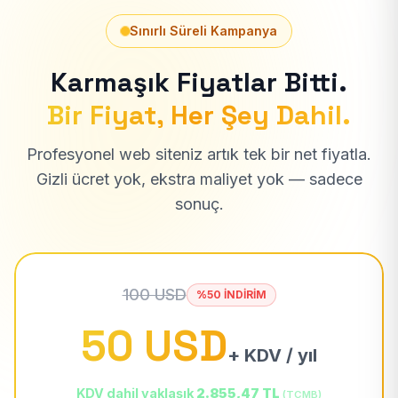
Sınırlı Süreli Kampanya
Karmaşık Fiyatlar Bitti.
Bir Fiyat, Her Şey Dahil.
Profesyonel web siteniz artık tek bir net fiyatla.
Gizli ücret yok, ekstra maliyet yok — sadece
sonuç.
100 USD
%50 İNDİRİM
50 USD
+ KDV / yıl
KDV dahil yaklaşık
2.855,47 TL
(TCMB)