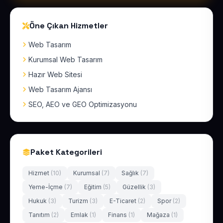
Öne Çıkan Hizmetler
Web Tasarım
Kurumsal Web Tasarım
Hazır Web Sitesi
Web Tasarım Ajansı
SEO, AEO ve GEO Optimizasyonu
Paket Kategorileri
Hizmet
(10)
Kurumsal
(7)
Sağlık
(7)
Yeme-İçme
(7)
Eğitim
(5)
Güzellik
(3)
Hukuk
(3)
Turizm
(3)
E-Ticaret
(2)
Spor
(2)
Tanıtım
(2)
Emlak
(1)
Finans
(1)
Mağaza
(1)