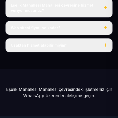
Eşelik Mahallesi Mahallesi çevresine hizmet
veriyor musunuz?
Evet, Eşelik Mahallesi dahil tüm Develi ve Develi
çevresine hizmet veriyoruz.
Web sitesi fiyatı ne kadar?
Tek fiyat: yılda 50 USD + KDV, her şey dahil.
Uzaktan hizmet alabilir miyim?
Evet, tüm sürecimiz uzaktan yürütülür; nerede olursanız
olun eksiksiz hizmet alırsınız.
Eşelik Mahallesi Mahallesi çevresindeki işletmeniz için
WhatsApp üzerinden iletişime geçin.