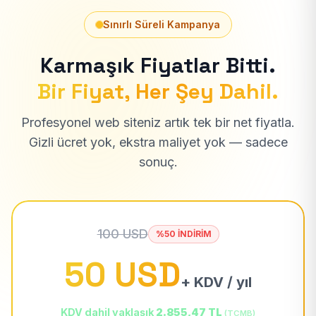
Sınırlı Süreli Kampanya
Karmaşık Fiyatlar Bitti.
Bir Fiyat, Her Şey Dahil.
Profesyonel web siteniz artık tek bir net fiyatla.
Gizli ücret yok, ekstra maliyet yok — sadece
sonuç.
100 USD
%50 İNDİRİM
50 USD
+ KDV / yıl
KDV dahil yaklaşık
2.855,47 TL
(TCMB)