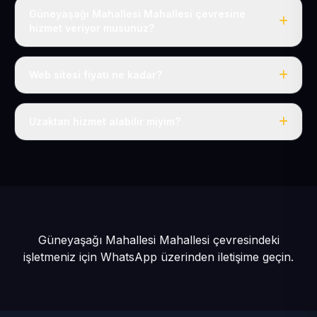
Güneyaşağı Mahallesi Mahallesi çevresine
hizmet veriyor musunuz?
Evet, Güneyaşağı Mahallesi dahil tüm Develi ve Develi
çevresine hizmet veriyoruz.
Web sitesi fiyatı ne kadar?
Tek fiyat: yılda 50 USD + KDV, her şey dahil.
Uzaktan hizmet alabilir miyim?
Evet, tüm sürecimiz uzaktan yürütülür; nerede olursanız
olun eksiksiz hizmet alırsınız.
Güneyaşağı Mahallesi Mahallesi çevresindeki
işletmeniz için
WhatsApp üzerinden iletişime geçin.