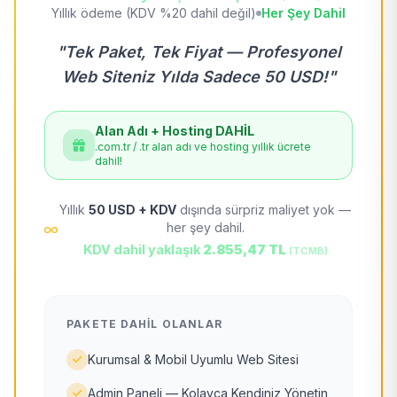
Yıllık ödeme (KDV %20 dahil değil)
Her Şey Dahil
"Tek Paket, Tek Fiyat — Profesyonel
Web Siteniz Yılda Sadece 50 USD!"
Alan Adı + Hosting DAHİL
.com.tr / .tr alan adı ve hosting yıllık ücrete
dahil!
Yıllık
50 USD + KDV
dışında sürpriz maliyet yok —
her şey dahil.
KDV dahil yaklaşık
2.855,47 TL
(TCMB)
PAKETE DAHIL OLANLAR
Kurumsal & Mobil Uyumlu Web Sitesi
Admin Paneli — Kolayca Kendiniz Yönetin