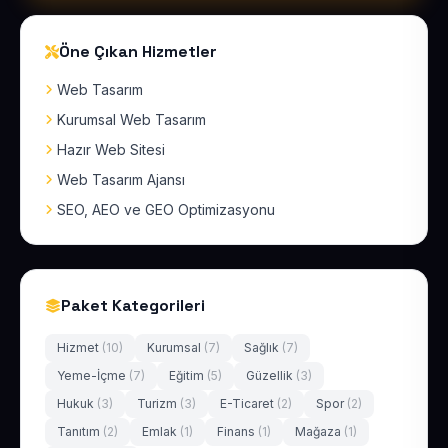
Öne Çıkan Hizmetler
Web Tasarım
Kurumsal Web Tasarım
Hazır Web Sitesi
Web Tasarım Ajansı
SEO, AEO ve GEO Optimizasyonu
Paket Kategorileri
Hizmet
(10)
Kurumsal
(7)
Sağlık
(7)
Yeme-İçme
(7)
Eğitim
(5)
Güzellik
(3)
Hukuk
(3)
Turizm
(3)
E-Ticaret
(2)
Spor
(2)
Tanıtım
(2)
Emlak
(1)
Finans
(1)
Mağaza
(1)