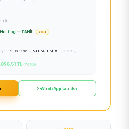
estek
 + Hosting — DAHİL
Yıllık
et yok. Yılda sadece
50 USD + KDV
— alan adı,
.856,51 TL
(TCMB)
m
WhatsApp'tan Sor