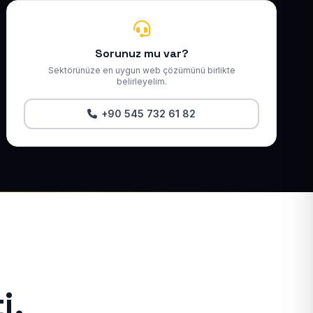
Sorunuz mu var?
Sektörünüze en uygun web çözümünü birlikte
belirleyelim.
+90 545 732 61 82
i.