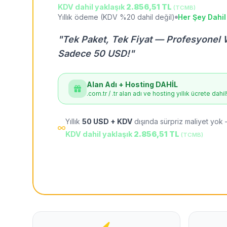
KDV dahil yaklaşık
2.856,51 TL
(TCMB)
Yıllık ödeme (KDV %20 dahil değil)
Her Şey Dahil
"Tek Paket, Tek Fiyat — Profesyonel 
Sadece 50 USD!"
Alan Adı + Hosting DAHİL
.com.tr / .tr alan adı ve hosting yıllık ücrete dahil
Yıllık
50 USD + KDV
dışında sürpriz maliyet yok 
KDV dahil yaklaşık
2.856,51 TL
(TCMB)