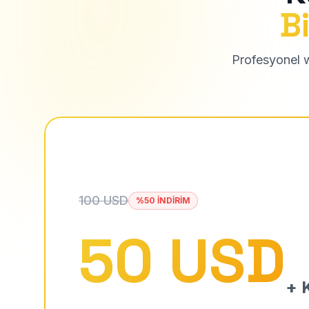
Bi
Profesyonel we
100 USD
%50 İNDİRİM
50 USD
+ K