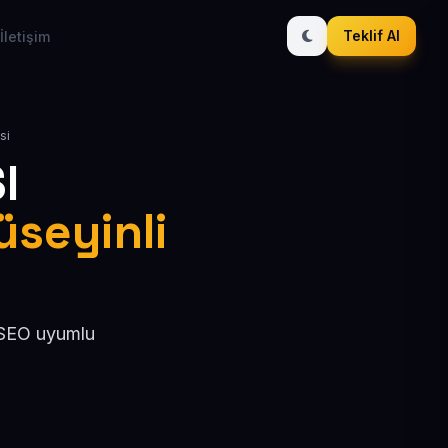
Teklif Al
İletişim
si
I
üseyinli
, SEO uyumlu