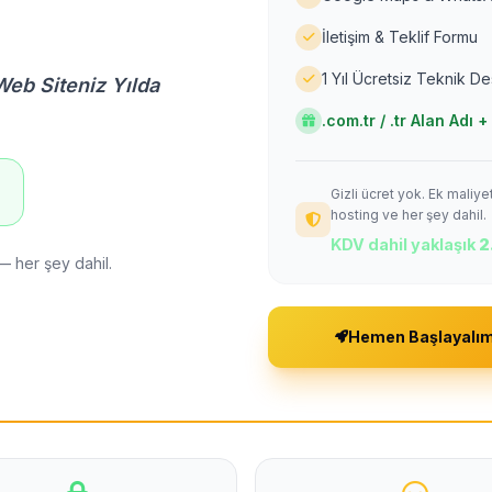
İletişim & Teklif Formu
1 Yıl Ücretsiz Teknik D
Web Siteniz Yılda
.com.tr / .tr Alan Adı
Gizli ücret yok. Ek maliy
!
hosting ve her şey dahil.
KDV dahil yaklaşık
2
— her şey dahil.
Hemen Başlayalı