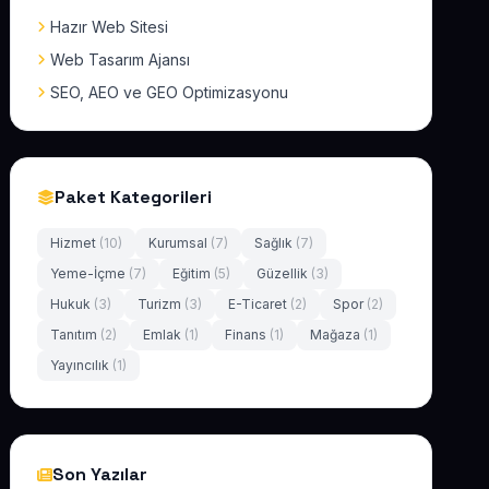
Hazır Web Sitesi
Web Tasarım Ajansı
SEO, AEO ve GEO Optimizasyonu
Paket Kategorileri
Hizmet
(10)
Kurumsal
(7)
Sağlık
(7)
Yeme-İçme
(7)
Eğitim
(5)
Güzellik
(3)
Hukuk
(3)
Turizm
(3)
E-Ticaret
(2)
Spor
(2)
Tanıtım
(2)
Emlak
(1)
Finans
(1)
Mağaza
(1)
Yayıncılık
(1)
Son Yazılar