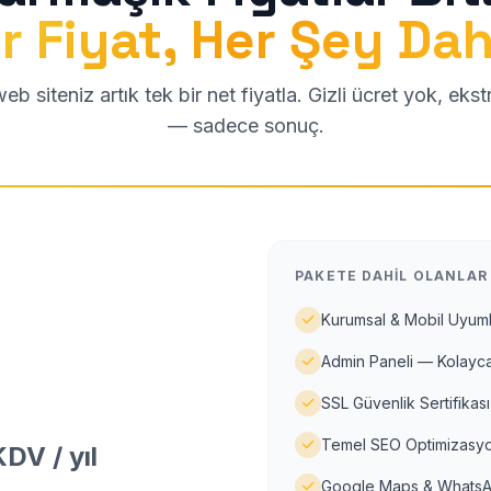
r Fiyat, Her Şey Dah
b siteniz artık tek bir net fiyatla. Gizli ücret yok, eks
— sadece sonuç.
PAKETE DAHIL OLANLAR
Kurumsal & Mobil Uyuml
Admin Paneli — Kolayca
SSL Güvenlik Sertifikası
Temel SEO Optimizasyo
DV / yıl
Google Maps & WhatsA