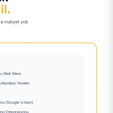
il.
tra maliyet yok
u Web Sitesi
 Kendiniz Yönetin
nu (Google'a hazır)
pp Entegrasyonu