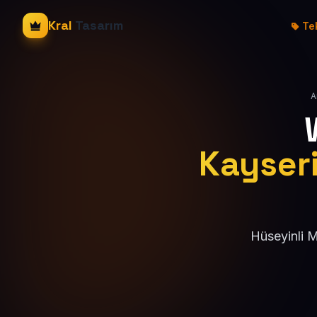
Kral
Tasarım
Tek
A
Kayseri
Hüseyinli M