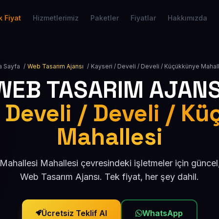
 Fiyat
Hizmetlerimiz
Paketler
Fiyatlar
Hakkımızda
a Sayfa
/
Web Tasarım Ajansı
/
Kayseri / Develi / Develi / Küçükkünye Mahal
WEB TASARIM AJANS
 Develi / Develi / 
Mahallesi
ahallesi Mahallesi çevresindeki işletmeler için günce
Web Tasarım Ajansı. Tek fiyat, her şey dahil.
Ücretsiz Teklif Al
WhatsApp