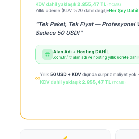
KDV dahil yaklaşık
2.855,47 TL
(TCMB)
Yıllık ödeme (KDV %20 dahil değil)
Her Şey Dahil
"Tek Paket, Tek Fiyat — Profesyonel 
Sadece 50 USD!"
Alan Adı + Hosting DAHİL
.com.tr / .tr alan adı ve hosting yıllık ücrete dahil
Yıllık
50 USD + KDV
dışında sürpriz maliyet yok 
KDV dahil yaklaşık
2.855,47 TL
(TCMB)