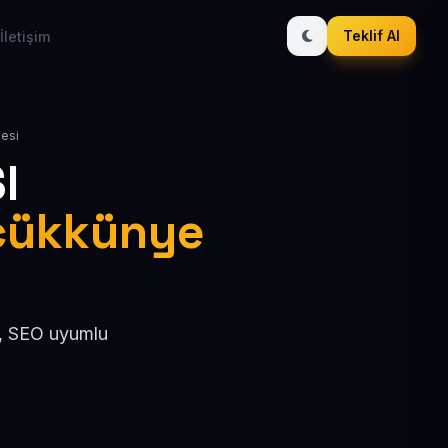
Teklif Al
İletişim
lesi
I
Küçükkünye
l, SEO uyumlu