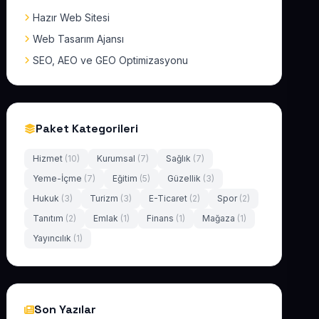
Hazır Web Sitesi
Web Tasarım Ajansı
SEO, AEO ve GEO Optimizasyonu
Paket Kategorileri
Hizmet
(10)
Kurumsal
(7)
Sağlık
(7)
Yeme-İçme
(7)
Eğitim
(5)
Güzellik
(3)
Hukuk
(3)
Turizm
(3)
E-Ticaret
(2)
Spor
(2)
Tanıtım
(2)
Emlak
(1)
Finans
(1)
Mağaza
(1)
Yayıncılık
(1)
Son Yazılar