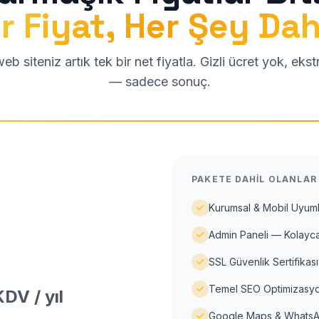
r Fiyat, Her Şey Dah
b siteniz artık tek bir net fiyatla. Gizli ücret yok, eks
— sadece sonuç.
PAKETE DAHIL OLANLAR
Kurumsal & Mobil Uyuml
Admin Paneli — Kolayca
SSL Güvenlik Sertifikası
Temel SEO Optimizasyo
DV / yıl
Google Maps & WhatsA