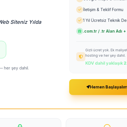
İletişim & Teklif Formu
1 Yıl Ücretsiz Teknik D
Web Siteniz Yılda
.com.tr / .tr Alan Adı
Gizli ücret yok. Ek maliy
!
hosting ve her şey dahil.
KDV dahil yaklaşık
2
— her şey dahil.
Hemen Başlayalı