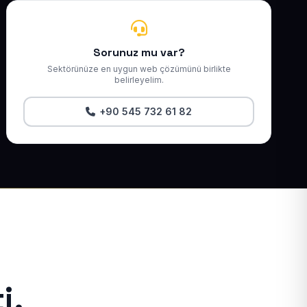
Sorunuz mu var?
Sektörünüze en uygun web çözümünü birlikte
belirleyelim.
+90 545 732 61 82
i.