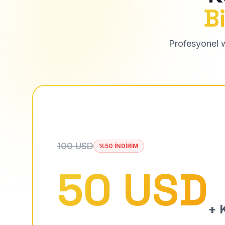
Bi
Profesyonel we
100 USD
%50 İNDİRİM
50 USD
+ K