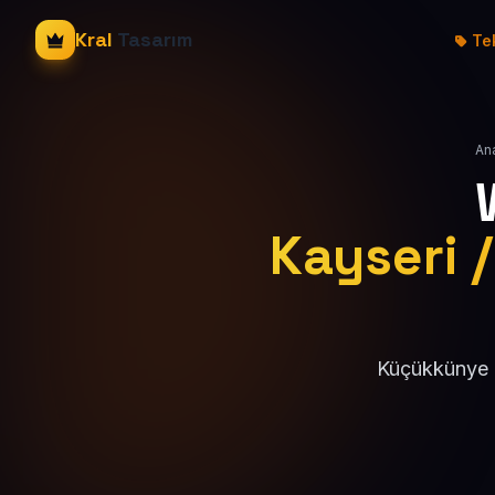
Kral
Tasarım
Tek
An
Kayseri /
Küçükkünye M