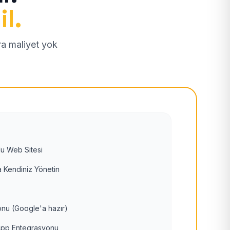
il.
tra maliyet yok
u Web Sitesi
 Kendiniz Yönetin
nu (Google'a hazır)
pp Entegrasyonu