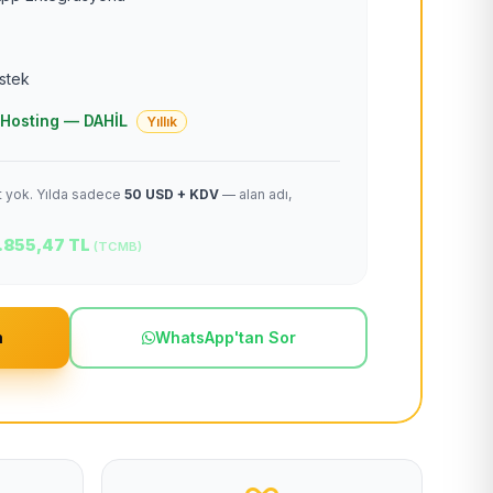
estek
 + Hosting — DAHİL
Yıllık
et yok. Yılda sadece
50 USD + KDV
— alan adı,
.855,47 TL
(TCMB)
m
WhatsApp'tan Sor