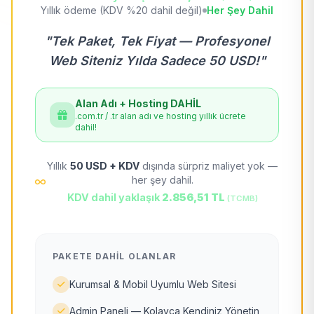
Yıllık ödeme (KDV %20 dahil değil)
Her Şey Dahil
"Tek Paket, Tek Fiyat — Profesyonel
Web Siteniz Yılda Sadece 50 USD!"
Alan Adı + Hosting DAHİL
.com.tr / .tr alan adı ve hosting yıllık ücrete
dahil!
Yıllık
50 USD + KDV
dışında sürpriz maliyet yok —
her şey dahil.
KDV dahil yaklaşık
2.856,51 TL
(TCMB)
PAKETE DAHIL OLANLAR
Kurumsal & Mobil Uyumlu Web Sitesi
Admin Paneli — Kolayca Kendiniz Yönetin