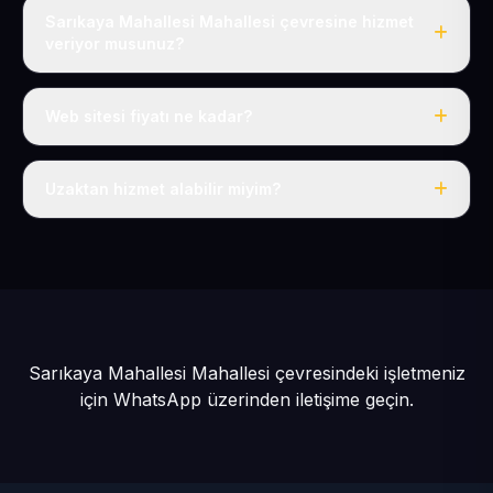
Sarıkaya Mahallesi Mahallesi çevresine hizmet
veriyor musunuz?
Evet, Sarıkaya Mahallesi dahil tüm Develi ve Develi
çevresine hizmet veriyoruz.
Web sitesi fiyatı ne kadar?
Tek fiyat: yılda 50 USD + KDV, her şey dahil.
Uzaktan hizmet alabilir miyim?
Evet, tüm sürecimiz uzaktan yürütülür; nerede olursanız
olun eksiksiz hizmet alırsınız.
Sarıkaya Mahallesi Mahallesi çevresindeki işletmeniz
için
WhatsApp üzerinden iletişime geçin.