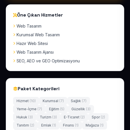
Öne Çıkan Hizmetler
Web Tasarım
Kurumsal Web Tasarım
Hazır Web Sitesi
Web Tasarım Ajansı
SEO, AEO ve GEO Optimizasyonu
Paket Kategorileri
Hizmet
(10)
Kurumsal
(7)
Sağlık
(7)
Yeme-İçme
(7)
Eğitim
(5)
Güzellik
(3)
Hukuk
(3)
Turizm
(3)
E-Ticaret
(2)
Spor
(2)
Tanıtım
(2)
Emlak
(1)
Finans
(1)
Mağaza
(1)