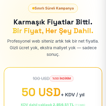
Sınırlı Süreli Kampanya
Karmaşık Fiyatlar Bitti.
Bir Fiyat, Her Şey Dahil.
Profesyonel web siteniz artık tek bir net fiyatla.
Gizli ücret yok, ekstra maliyet yok — sadece
sonuç.
100 USD
%50 İNDİRİM
50 USD
+ KDV / yıl
KDV dahil yaklaşık
2.856,51 TL
(TCMB)