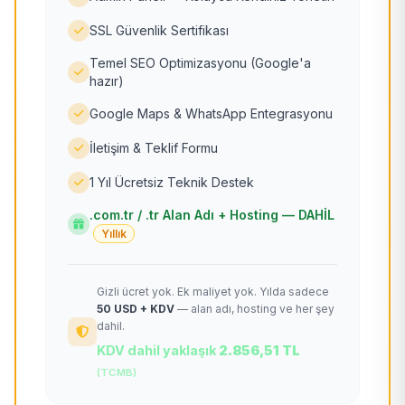
SSL Güvenlik Sertifikası
Temel SEO Optimizasyonu (Google'a
hazır)
Google Maps & WhatsApp Entegrasyonu
İletişim & Teklif Formu
1 Yıl Ücretsiz Teknik Destek
.com.tr / .tr Alan Adı + Hosting — DAHİL
Yıllık
Gizli ücret yok. Ek maliyet yok. Yılda sadece
50 USD + KDV
— alan adı, hosting ve her şey
dahil.
KDV dahil yaklaşık
2.856,51 TL
(TCMB)