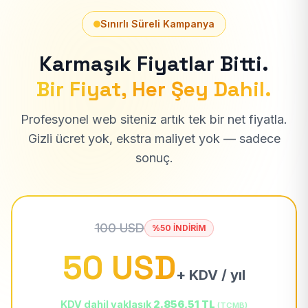
Sınırlı Süreli Kampanya
Karmaşık Fiyatlar Bitti.
Bir Fiyat, Her Şey Dahil.
Profesyonel web siteniz artık tek bir net fiyatla.
Gizli ücret yok, ekstra maliyet yok — sadece
sonuç.
100 USD
%50 İNDİRİM
50 USD
+ KDV / yıl
KDV dahil yaklaşık
2.856,51 TL
(TCMB)