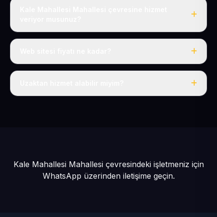
Kale Mahallesi Mahallesi çevresine hizmet
veriyor musunuz?
Evet, Kale Mahallesi dahil tüm Felahiye ve Felahiye
çevresine hizmet veriyoruz.
Web sitesi fiyatı ne kadar?
Tek fiyat: yılda 50 USD + KDV, her şey dahil.
Uzaktan hizmet alabilir miyim?
Evet, tüm sürecimiz uzaktan yürütülür; nerede olursanız
olun eksiksiz hizmet alırsınız.
Kale Mahallesi Mahallesi çevresindeki işletmeniz için
WhatsApp üzerinden iletişime geçin.