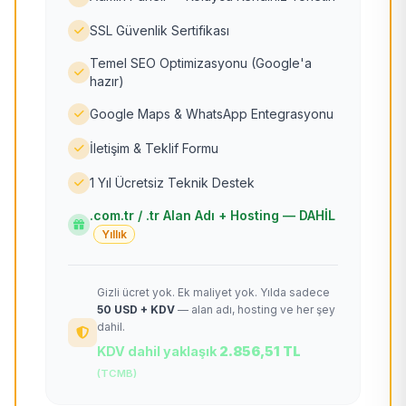
SSL Güvenlik Sertifikası
Temel SEO Optimizasyonu (Google'a
hazır)
Google Maps & WhatsApp Entegrasyonu
İletişim & Teklif Formu
1 Yıl Ücretsiz Teknik Destek
.com.tr / .tr Alan Adı + Hosting — DAHİL
Yıllık
Gizli ücret yok. Ek maliyet yok. Yılda sadece
50 USD + KDV
— alan adı, hosting ve her şey
dahil.
KDV dahil yaklaşık
2.856,51 TL
(TCMB)