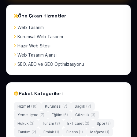
Öne Çıkan Hizmetler
Web Tasarım
Kurumsal Web Tasarım
Hazır Web Sitesi
Web Tasarım Ajansı
SEO, AEO ve GEO Optimizasyonu
Paket Kategorileri
Hizmet
(10)
Kurumsal
(7)
Sağlık
(7)
Yeme-İçme
(7)
Eğitim
(5)
Güzellik
(3)
Hukuk
(3)
Turizm
(3)
E-Ticaret
(2)
Spor
(2)
Tanıtım
(2)
Emlak
(1)
Finans
(1)
Mağaza
(1)