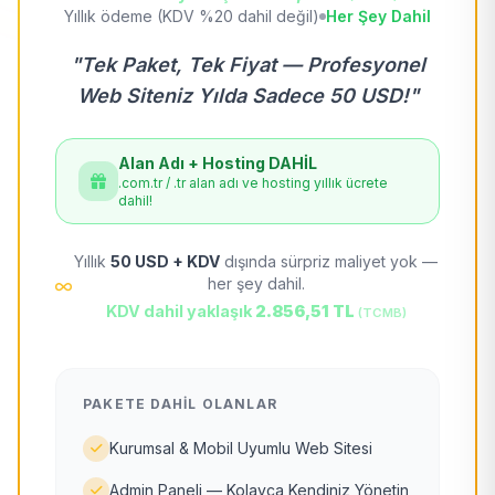
Yıllık ödeme (KDV %20 dahil değil)
Her Şey Dahil
"Tek Paket, Tek Fiyat — Profesyonel
Web Siteniz Yılda Sadece 50 USD!"
Alan Adı + Hosting DAHİL
.com.tr / .tr alan adı ve hosting yıllık ücrete
dahil!
Yıllık
50 USD + KDV
dışında sürpriz maliyet yok —
her şey dahil.
KDV dahil yaklaşık
2.856,51 TL
(TCMB)
PAKETE DAHIL OLANLAR
Kurumsal & Mobil Uyumlu Web Sitesi
Admin Paneli — Kolayca Kendiniz Yönetin