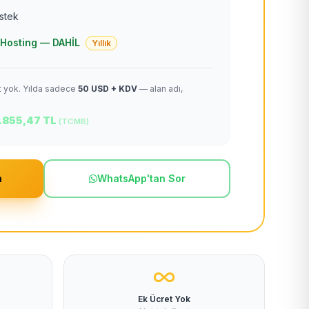
estek
 + Hosting — DAHİL
Yıllık
et yok. Yılda sadece
50 USD + KDV
— alan adı,
.855,47 TL
(TCMB)
m
WhatsApp'tan Sor
Ek Ücret Yok