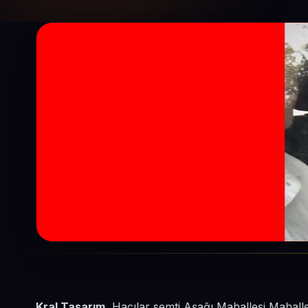
Kral Tasarım
, Hacılar semti Aşağı Mahallesi Mahall