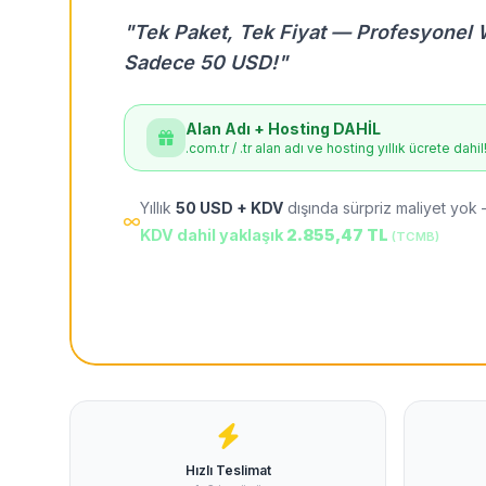
"Tek Paket, Tek Fiyat — Profesyonel 
Sadece 50 USD!"
Alan Adı + Hosting DAHİL
.com.tr / .tr alan adı ve hosting yıllık ücrete dahil
Yıllık
50 USD + KDV
dışında sürpriz maliyet yok 
KDV dahil yaklaşık
2.855,47 TL
(TCMB)
Hızlı Teslimat