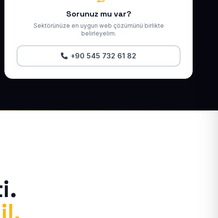
Sorunuz mu var?
Sektörünüze en uygun web çözümünü birlikte
belirleyelim.
+90 545 732 61 82
i.
il.