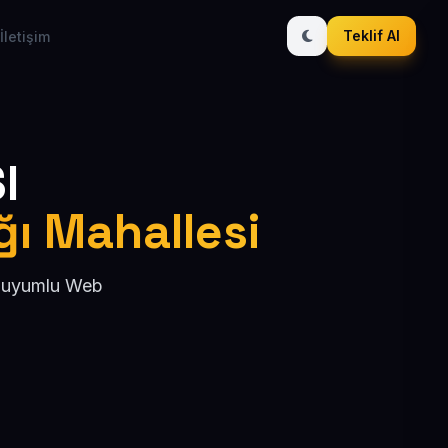
Teklif Al
İletişim
I
ağı Mahallesi
EO uyumlu Web