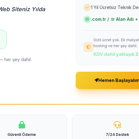
1 Yıl Ücretsiz Teknik D
Web Siteniz Yılda
.com.tr / .tr Alan Adı
Gizli ücret yok. Ek maliy
!
hosting ve her şey dahil.
KDV dahil yaklaşık
2
— her şey dahil.
Hemen Başlayalı
Güvenli Ödeme
7/24 Destek