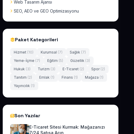
Web Tasarım Ajansı
SEO, AEO ve GEO Optimizasyonu
Paket Kategorileri
Hizmet
(10)
Kurumsal
(7)
Sağlık
(7)
Yeme-İçme
(7)
Eğitim
(5)
Güzellik
(3)
Hukuk
(3)
Turizm
(3)
E-Ticaret
(2)
Spor
(2)
Tanıtım
(2)
Emlak
(1)
Finans
(1)
Mağaza
(1)
Yayıncılık
(1)
Son Yazılar
E-Ticaret Sitesi Kurmak: Mağazanızı
7/24 Satışa Açın