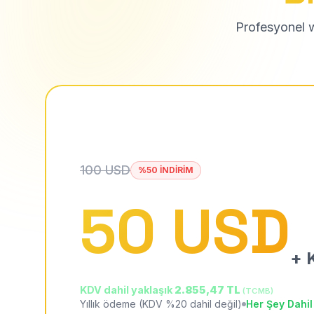
Profesyonel we
100 USD
%50 İNDİRİM
50 USD
+ K
KDV dahil yaklaşık
2.855,47 TL
(TCMB)
Yıllık ödeme (KDV %20 dahil değil)
Her Şey Dahil