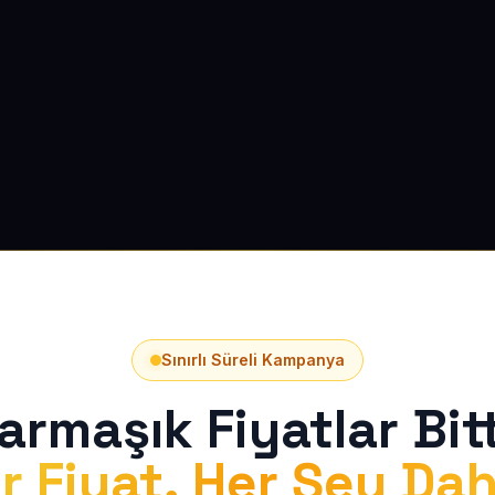
Sınırlı Süreli Kampanya
armaşık Fiyatlar Bitt
r Fiyat, Her Şey Dah