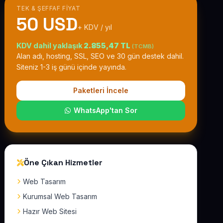
TEK & ŞEFFAF FIYAT
50 USD
+ KDV / yıl
KDV dahil yaklaşık
2.855,47 TL
(TCMB)
Alan adı, hosting, SSL, SEO ve 30 gün destek dahil.
Siteniz 1-3 iş günü içinde yayında.
Paketleri İncele
WhatsApp'tan Sor
Öne Çıkan Hizmetler
Web Tasarım
Kurumsal Web Tasarım
Hazır Web Sitesi