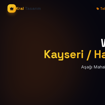
Kral
Tasarım
Tek
Kayseri / Ha
Aşağı Mahall