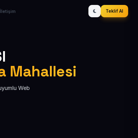
Teklif Al
İletişim
I
ta Mahallesi
O uyumlu Web