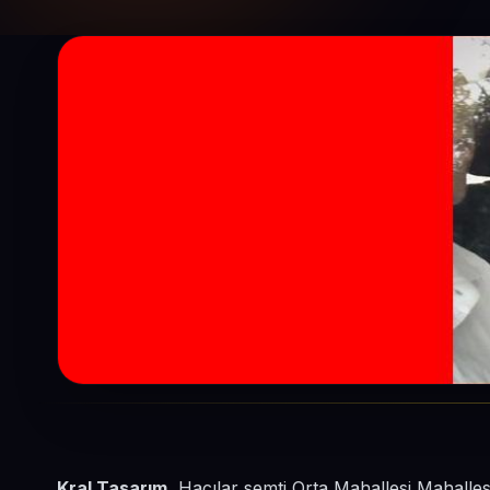
Kral Tasarım
, Hacılar semti Orta Mahallesi Mahalle