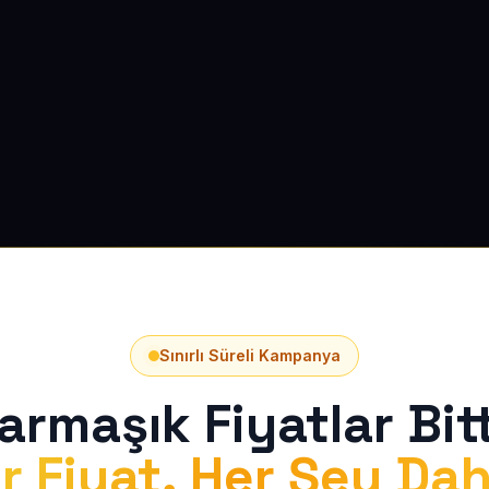
Sınırlı Süreli Kampanya
armaşık Fiyatlar Bitt
r Fiyat, Her Şey Dah