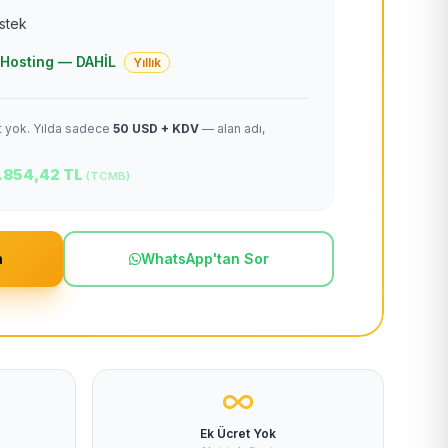
estek
 + Hosting — DAHİL
Yıllık
et yok. Yılda sadece
50 USD + KDV
— alan adı,
.854,42 TL
(TCMB)
m
WhatsApp'tan Sor
Ek Ücret Yok