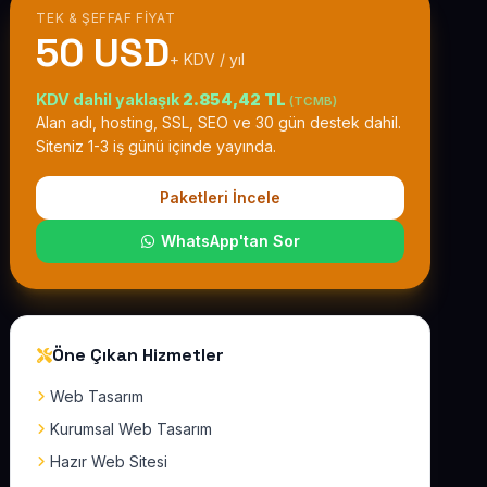
TEK & ŞEFFAF FIYAT
50 USD
+ KDV / yıl
KDV dahil yaklaşık
2.854,42 TL
(TCMB)
Alan adı, hosting, SSL, SEO ve 30 gün destek dahil.
Siteniz 1-3 iş günü içinde yayında.
Paketleri İncele
WhatsApp'tan Sor
Öne Çıkan Hizmetler
Web Tasarım
Kurumsal Web Tasarım
Hazır Web Sitesi