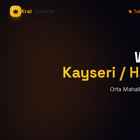
Kral
Tasarım
Tek
Kayseri / H
Orta Mahall