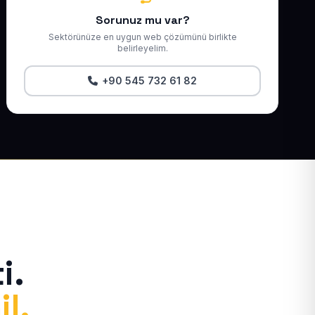
Sorunuz mu var?
Sektörünüze en uygun web çözümünü birlikte
belirleyelim.
+90 545 732 61 82
i.
il.