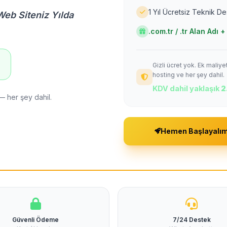
1 Yıl Ücretsiz Teknik D
Web Siteniz Yılda
.com.tr / .tr Alan Adı
Gizli ücret yok. Ek maliy
!
hosting ve her şey dahil.
KDV dahil yaklaşık
2
— her şey dahil.
Hemen Başlayalı
Güvenli Ödeme
7/24 Destek