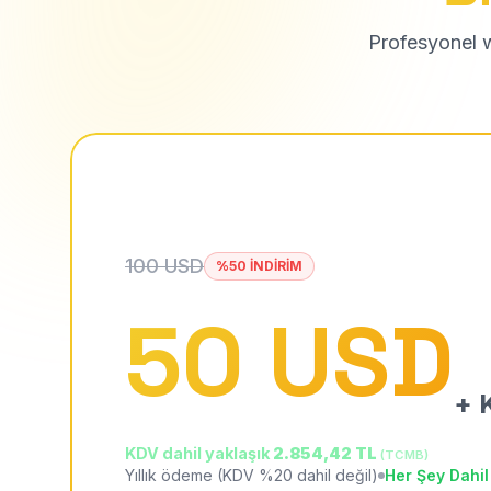
Profesyonel we
100 USD
%50 İNDİRİM
50 USD
+ K
KDV dahil yaklaşık
2.854,42 TL
(TCMB)
Yıllık ödeme (KDV %20 dahil değil)
Her Şey Dahil