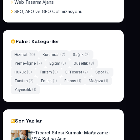
Web Tasarım Ajansı
SEO, AEO ve GEO Optimizasyonu
Paket Kategorileri
Hizmet
(10)
Kurumsal
(7)
Sağlık
(7)
Yeme-İçme
(7)
Eğitim
(5)
Güzellik
(3)
Hukuk
(3)
Turizm
(3)
E-Ticaret
(2)
Spor
(2)
Tanıtım
(2)
Emlak
(1)
Finans
(1)
Mağaza
(1)
Yayıncılık
(1)
Son Yazılar
E-Ticaret Sitesi Kurmak: Mağazanızı
7/24 Satışa Açın