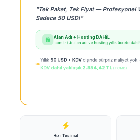
"Tek Paket, Tek Fiyat — Profesyonel 
Sadece 50 USD!"
Alan Adı + Hosting DAHİL
.com.tr / .tr alan adı ve hosting yıllık ücrete dahil
Yıllık
50 USD + KDV
dışında sürpriz maliyet yok 
KDV dahil yaklaşık
2.854,42 TL
(TCMB)
Hızlı Teslimat