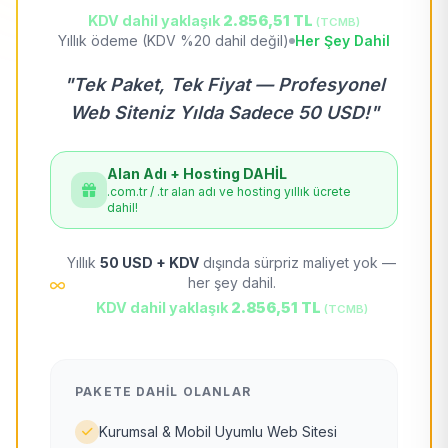
KDV dahil yaklaşık
2.856,51 TL
(TCMB)
Yıllık ödeme (KDV %20 dahil değil)
Her Şey Dahil
"Tek Paket, Tek Fiyat — Profesyonel
Web Siteniz Yılda Sadece 50 USD!"
Alan Adı + Hosting DAHİL
.com.tr / .tr alan adı ve hosting yıllık ücrete
dahil!
Yıllık
50 USD + KDV
dışında sürpriz maliyet yok —
her şey dahil.
KDV dahil yaklaşık
2.856,51 TL
(TCMB)
PAKETE DAHIL OLANLAR
Kurumsal & Mobil Uyumlu Web Sitesi