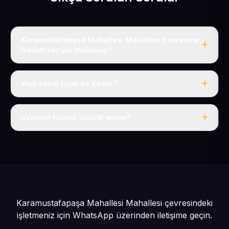
Karamustafapaşa Mahallesi Mahallesi çevresine
hizmet veriyor musunuz?
Evet, Karamustafapaşa Mahallesi dahil tüm İncesu ve
İncesu çevresine hizmet veriyoruz.
Web sitesi fiyatı ne kadar?
Tek fiyat: yılda 50 USD + KDV, her şey dahil.
Uzaktan hizmet alabilir miyim?
Evet, tüm sürecimiz uzaktan yürütülür; nerede olursanız
olun eksiksiz hizmet alırsınız.
Karamustafapaşa Mahallesi Mahallesi çevresindeki
işletmeniz için
WhatsApp üzerinden iletişime geçin.