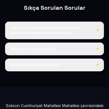
Sıkça Sorulan Sorular
Süksün Cumhuriyet Mahallesi Mahallesi
çevresine hizmet veriyor musunuz?
Evet, Süksün Cumhuriyet Mahallesi dahil tüm İncesu ve
İncesu çevresine hizmet veriyoruz.
Web sitesi fiyatı ne kadar?
Tek fiyat: yılda 50 USD + KDV, her şey dahil.
Uzaktan hizmet alabilir miyim?
Evet, tüm sürecimiz uzaktan yürütülür; nerede olursanız
olun eksiksiz hizmet alırsınız.
Süksün Cumhuriyet Mahallesi Mahallesi çevresindeki