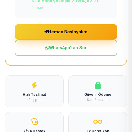
KDV dahil yaklaşık
2.854,42 TL
(TCMB)
Hemen Başlayalım
WhatsApp'tan Sor
Hızlı Teslimat
Güvenli Ödeme
1-3 iş günü
Kart / Havale
7/24 Destek
Ek Ücret Yok