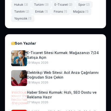
Hukuk
(3)
Turizm
(3)
E-Ticaret
(2)
Spor
(2)
Tanıtım
(2)
Emlak
(1)
Finans
(1)
Mağaza
(1)
Yayıncılık
(1)
Son Yazılar
E-Ticaret Sitesi Kurmak: Mağazanızı 7/24
Satışa Açın
29 Mayıs 2026
Elektrikçi Web Sitesi: Acil Arıza Çağrılarını
Doğrudan Size Çekin
28 Mayıs 2026
Haber Sitesi Kurmak: Hızlı, SEO Dostu ve
Reklama Hazır
27 Mayıs 2026