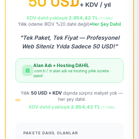
50 USD
+ KDV / yıl
KDV dahil yaklaşık
2.854,42 TL
(TCMB)
Yıllık ödeme (KDV %20 dahil değil)
Her Şey Dahil
"Tek Paket, Tek Fiyat — Profesyonel
Web Siteniz Yılda Sadece 50 USD!"
Alan Adı + Hosting DAHİL
.com.tr / .tr alan adı ve hosting yıllık ücrete
dahil!
Yıllık
50 USD + KDV
dışında sürpriz maliyet yok —
her şey dahil.
KDV dahil yaklaşık
2.854,42 TL
(TCMB)
PAKETE DAHIL OLANLAR