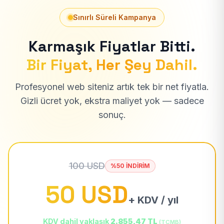
Sınırlı Süreli Kampanya
Karmaşık Fiyatlar Bitti.
Bir Fiyat, Her Şey Dahil.
Profesyonel web siteniz artık tek bir net fiyatla.
Gizli ücret yok, ekstra maliyet yok — sadece
sonuç.
100 USD
%50 İNDİRİM
50 USD
+ KDV / yıl
KDV dahil yaklaşık
2.855,47 TL
(TCMB)