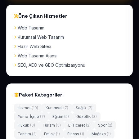
Öne Çıkan Hizmetler
Web Tasarım
Kurumsal Web Tasarım
Hazır Web Sitesi
Web Tasarım Ajansı
SEO, AEO ve GEO Optimizasyonu
Paket Kategorileri
Hizmet
(10)
Kurumsal
(7)
Sağlık
(7)
Yeme-İçme
(7)
Eğitim
(5)
Güzellik
(3)
Hukuk
(3)
Turizm
(3)
E-Ticaret
(2)
Spor
(2)
Tanıtım
(2)
Emlak
(1)
Finans
(1)
Mağaza
(1)