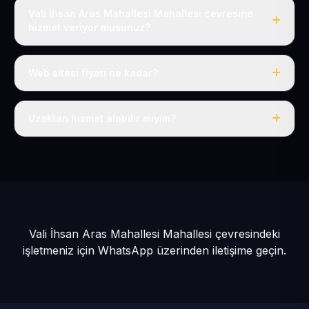
Vali İhsan Aras Mahallesi Mahallesi çevresine
hizmet veriyor musunuz?
Evet, Vali İhsan Aras Mahallesi dahil tüm İncesu ve
İncesu çevresine hizmet veriyoruz.
Web sitesi fiyatı ne kadar?
Tek fiyat: yılda 50 USD + KDV, her şey dahil.
Uzaktan hizmet alabilir miyim?
Evet, tüm sürecimiz uzaktan yürütülür; nerede olursanız
olun eksiksiz hizmet alırsınız.
Vali İhsan Aras Mahallesi Mahallesi çevresindeki
işletmeniz için
WhatsApp üzerinden iletişime geçin.