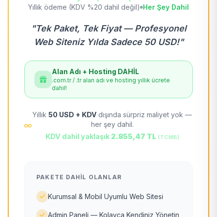
Yıllık ödeme (KDV %20 dahil değil)
Her Şey Dahil
"Tek Paket, Tek Fiyat — Profesyonel
Web Siteniz Yılda Sadece 50 USD!"
Alan Adı + Hosting DAHİL
.com.tr / .tr alan adı ve hosting yıllık ücrete
dahil!
Yıllık
50 USD + KDV
dışında sürpriz maliyet yok —
her şey dahil.
KDV dahil yaklaşık
2.855,47 TL
(TCMB)
PAKETE DAHIL OLANLAR
Kurumsal & Mobil Uyumlu Web Sitesi
Admin Paneli — Kolayca Kendiniz Yönetin