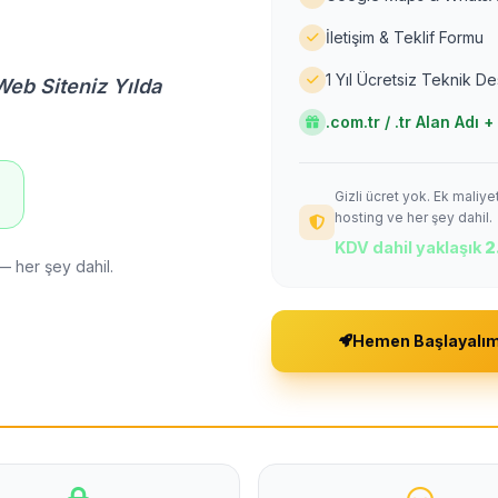
İletişim & Teklif Formu
1 Yıl Ücretsiz Teknik D
Web Siteniz Yılda
.com.tr / .tr Alan Adı
Gizli ücret yok. Ek maliy
!
hosting ve her şey dahil.
KDV dahil yaklaşık
2
— her şey dahil.
Hemen Başlayalı