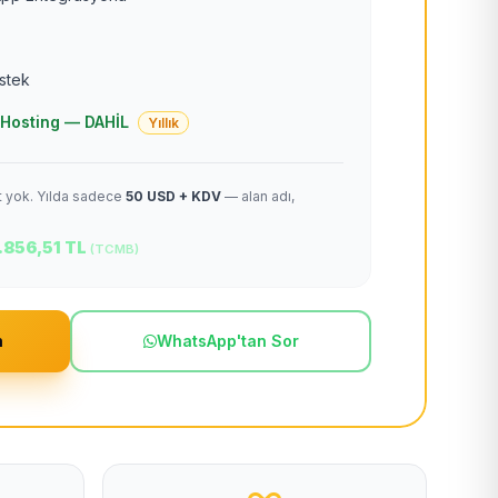
estek
 + Hosting — DAHİL
Yıllık
et yok. Yılda sadece
50 USD + KDV
— alan adı,
.856,51 TL
(TCMB)
m
WhatsApp'tan Sor