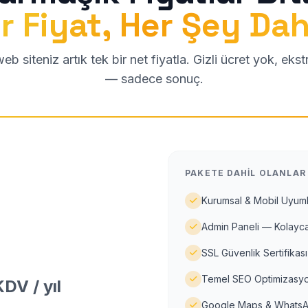
r Fiyat, Her Şey Dah
b siteniz artık tek bir net fiyatla. Gizli ücret yok, eks
— sadece sonuç.
PAKETE DAHIL OLANLAR
Kurumsal & Mobil Uyuml
Admin Paneli — Kolayca
SSL Güvenlik Sertifikası
Temel SEO Optimizasyo
DV / yıl
Google Maps & WhatsA