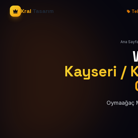
Kral
Tasarım
Tek
Ana Sayf
Kayseri / 
Oymaağaç Ma