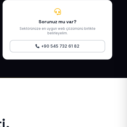
Sorunuz mu var?
Sektörünüze en uygun web çözümünü birlikte
belirleyelim.
+90 545 732 61 82
i.