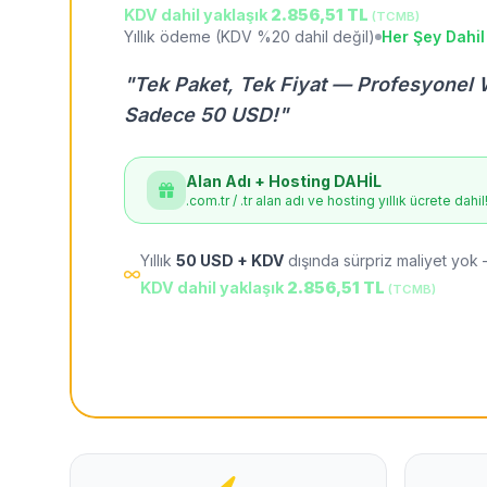
KDV dahil yaklaşık
2.856,51 TL
(TCMB)
Yıllık ödeme (KDV %20 dahil değil)
Her Şey Dahil
"Tek Paket, Tek Fiyat — Profesyonel 
Sadece 50 USD!"
Alan Adı + Hosting DAHİL
.com.tr / .tr alan adı ve hosting yıllık ücrete dahil
Yıllık
50 USD + KDV
dışında sürpriz maliyet yok 
KDV dahil yaklaşık
2.856,51 TL
(TCMB)