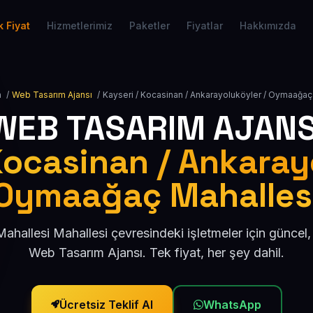
 Fiyat
Hizmetlerimiz
Paketler
Fiyatlar
Hakkımızda
a
/
Web Tasarım Ajansı
/
Kayseri / Kocasinan / Ankarayoluköyler / Oymaağaç
WEB TASARIM AJANS
Kocasinan / Ankaray
Oymaağaç Mahalles
hallesi Mahallesi çevresindeki işletmeler için güncel
Web Tasarım Ajansı. Tek fiyat, her şey dahil.
Ücretsiz Teklif Al
WhatsApp