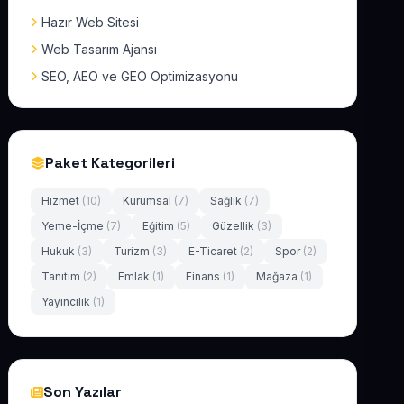
Hazır Web Sitesi
Web Tasarım Ajansı
SEO, AEO ve GEO Optimizasyonu
Paket Kategorileri
Hizmet
(10)
Kurumsal
(7)
Sağlık
(7)
Yeme-İçme
(7)
Eğitim
(5)
Güzellik
(3)
Hukuk
(3)
Turizm
(3)
E-Ticaret
(2)
Spor
(2)
Tanıtım
(2)
Emlak
(1)
Finans
(1)
Mağaza
(1)
Yayıncılık
(1)
Son Yazılar