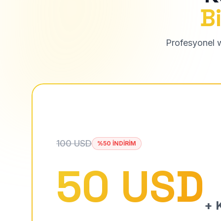
Bi
Profesyonel we
100 USD
%50 İNDİRİM
50 USD
+ K