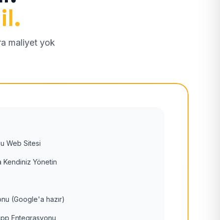
il.
tra maliyet yok
u Web Sitesi
 Kendiniz Yönetin
nu (Google'a hazır)
pp Entegrasyonu