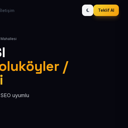
Teklif Al
İletişim
 Mahallesi
I
oluköyler /
i
, SEO uyumlu