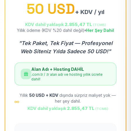
50 USD
+ KDV / yıl
KDV dahil yaklaşık
2.855,47 TL
(TCMB)
Yıllık ödeme (KDV %20 dahil değil)
Her Şey Dahil
"Tek Paket, Tek Fiyat — Profesyonel
Web Siteniz Yılda Sadece 50 USD!"
Alan Adı + Hosting DAHİL
.com.tr / .tr alan adı ve hosting yıllık ücrete
dahil!
Yıllık
50 USD + KDV
dışında sürpriz maliyet yok —
her şey dahil.
KDV dahil yaklaşık
2.855,47 TL
(TCMB)