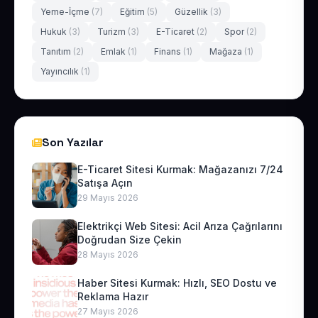
Yeme-İçme
(7)
Eğitim
(5)
Güzellik
(3)
Hukuk
(3)
Turizm
(3)
E-Ticaret
(2)
Spor
(2)
Tanıtım
(2)
Emlak
(1)
Finans
(1)
Mağaza
(1)
Yayıncılık
(1)
Son Yazılar
E-Ticaret Sitesi Kurmak: Mağazanızı 7/24
Satışa Açın
29 Mayıs 2026
Elektrikçi Web Sitesi: Acil Arıza Çağrılarını
Doğrudan Size Çekin
28 Mayıs 2026
Haber Sitesi Kurmak: Hızlı, SEO Dostu ve
Reklama Hazır
27 Mayıs 2026