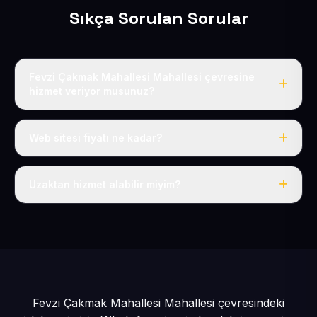
Sıkça Sorulan Sorular
Fevzi Çakmak Mahallesi Mahallesi çevresine
hizmet veriyor musunuz?
Evet, Fevzi Çakmak Mahallesi dahil tüm Fevzi Çakmak
ve Kocasinan çevresine hizmet veriyoruz.
Web sitesi fiyatı ne kadar?
Tek fiyat: yılda 50 USD + KDV, her şey dahil.
Uzaktan hizmet alabilir miyim?
Evet, tüm sürecimiz uzaktan yürütülür; nerede olursanız
olun eksiksiz hizmet alırsınız.
Fevzi Çakmak Mahallesi Mahallesi çevresindeki