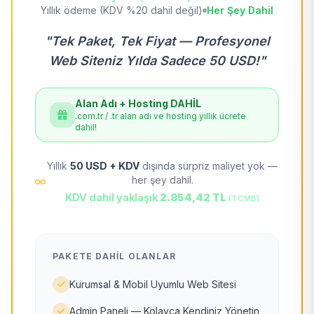
Yıllık ödeme (KDV %20 dahil değil)
Her Şey Dahil
"Tek Paket, Tek Fiyat — Profesyonel
Web Siteniz Yılda Sadece 50 USD!"
Alan Adı + Hosting DAHİL
.com.tr / .tr alan adı ve hosting yıllık ücrete
dahil!
Yıllık
50 USD + KDV
dışında sürpriz maliyet yok —
her şey dahil.
KDV dahil yaklaşık
2.854,42 TL
(TCMB)
PAKETE DAHIL OLANLAR
Kurumsal & Mobil Uyumlu Web Sitesi
Admin Paneli — Kolayca Kendiniz Yönetin