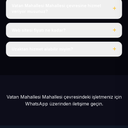
Vatan Mahallesi Mahallesi çevresine hizmet
veriyor musunuz?
Evet, Vatan Mahallesi dahil tüm Güneşli ve Kocasinan
çevresine hizmet veriyoruz.
Web sitesi fiyatı ne kadar?
Tek fiyat: yılda 50 USD + KDV, her şey dahil.
Uzaktan hizmet alabilir miyim?
Evet, tüm sürecimiz uzaktan yürütülür; nerede olursanız
olun eksiksiz hizmet alırsınız.
Vatan Mahallesi Mahallesi çevresindeki işletmeniz için
WhatsApp üzerinden iletişime geçin.