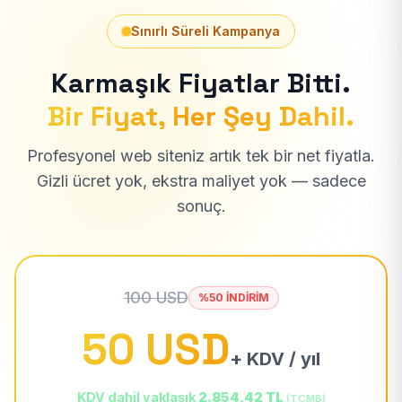
Sınırlı Süreli Kampanya
Karmaşık Fiyatlar Bitti.
Bir Fiyat, Her Şey Dahil.
Profesyonel web siteniz artık tek bir net fiyatla.
Gizli ücret yok, ekstra maliyet yok — sadece
sonuç.
100 USD
%50 İNDİRİM
50 USD
+ KDV / yıl
KDV dahil yaklaşık
2.854,42 TL
(TCMB)