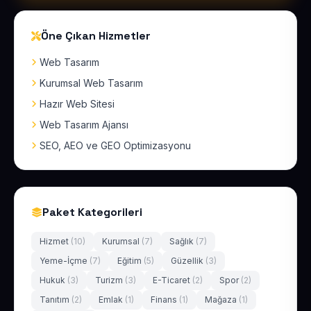
Öne Çıkan Hizmetler
Web Tasarım
Kurumsal Web Tasarım
Hazır Web Sitesi
Web Tasarım Ajansı
SEO, AEO ve GEO Optimizasyonu
Paket Kategorileri
Hizmet
(10)
Kurumsal
(7)
Sağlık
(7)
Yeme-İçme
(7)
Eğitim
(5)
Güzellik
(3)
Hukuk
(3)
Turizm
(3)
E-Ticaret
(2)
Spor
(2)
Tanıtım
(2)
Emlak
(1)
Finans
(1)
Mağaza
(1)