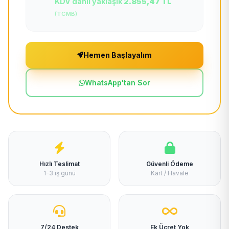
KDV dahil yaklaşık
2.855,47 TL
(TCMB)
Hemen Başlayalım
WhatsApp'tan Sor
Hızlı Teslimat
Güvenli Ödeme
1-3 iş günü
Kart / Havale
7/24 Destek
Ek Ücret Yok