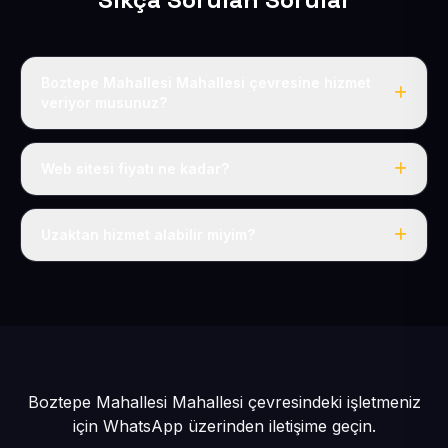
Boztepe Mahallesi Mahallesi çevresine hizmet
veriyor musunuz?
Evet, Boztepe Mahallesi dahil tüm Yeni Mahalle ve
Kocasinan çevresine hizmet veriyoruz.
Web sitesi fiyatı ne kadar?
Tek fiyat: yılda 50 USD + KDV, her şey dahil.
Uzaktan hizmet alabilir miyim?
Evet, tüm sürecimiz uzaktan yürütülür; nerede olursanız
olun eksiksiz hizmet alırsınız.
Boztepe Mahallesi Mahallesi çevresindeki işletmeniz
için
WhatsApp üzerinden iletişime geçin.