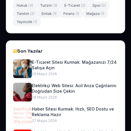
Hukuk
(3)
Turizm
(3)
E-Ticaret
(2)
Spor
(2)
Tanıtım
(2)
Emlak
(1)
Finans
(1)
Mağaza
(1)
Yayıncılık
(1)
Son Yazılar
E-Ticaret Sitesi Kurmak: Mağazanızı 7/24
Satışa Açın
29 Mayıs 2026
Elektrikçi Web Sitesi: Acil Arıza Çağrılarını
Doğrudan Size Çekin
28 Mayıs 2026
Haber Sitesi Kurmak: Hızlı, SEO Dostu ve
Reklama Hazır
27 Mayıs 2026