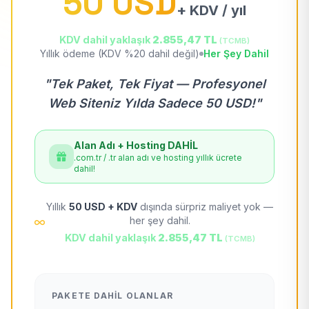
50 USD
+ KDV / yıl
KDV dahil yaklaşık
2.855,47 TL
(TCMB)
Yıllık ödeme (KDV %20 dahil değil)
Her Şey Dahil
"Tek Paket, Tek Fiyat — Profesyonel
Web Siteniz Yılda Sadece 50 USD!"
Alan Adı + Hosting DAHİL
.com.tr / .tr alan adı ve hosting yıllık ücrete
dahil!
Yıllık
50 USD + KDV
dışında sürpriz maliyet yok —
her şey dahil.
KDV dahil yaklaşık
2.855,47 TL
(TCMB)
PAKETE DAHIL OLANLAR