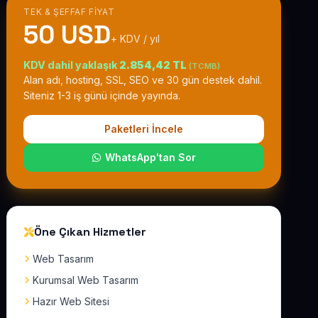
TEK & ŞEFFAF FIYAT
50 USD
+ KDV / yıl
KDV dahil yaklaşık
2.854,42 TL
(TCMB)
Alan adı, hosting, SSL, SEO ve 30 gün destek dahil.
Siteniz 1-3 iş günü içinde yayında.
Paketleri İncele
WhatsApp'tan Sor
Öne Çıkan Hizmetler
Web Tasarım
Kurumsal Web Tasarım
Hazır Web Sitesi