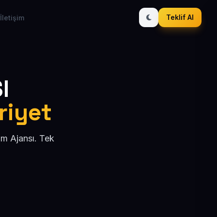
Teklif Al
İletişim
I
riyet
ım Ajansı. Tek