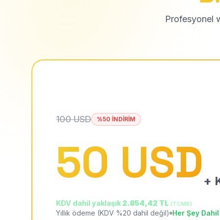
Profesyonel we
100 USD
%50 İNDİRİM
50 USD
+ K
KDV dahil yaklaşık
2.854,42 TL
(TCMB)
Yıllık ödeme (KDV %20 dahil değil)
Her Şey Dahil