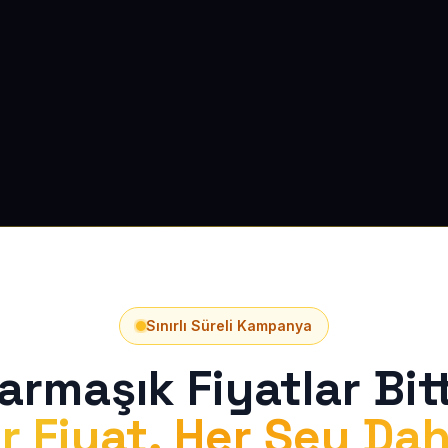
Sınırlı Süreli Kampanya
armaşık Fiyatlar Bitt
r Fiyat, Her Şey Dah