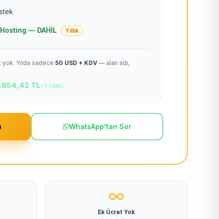
estek
 + Hosting — DAHİL
Yıllık
et yok. Yılda sadece
50 USD + KDV
— alan adı,
.854,42 TL
(TCMB)
m
WhatsApp'tan Sor
Ek Ücret Yok