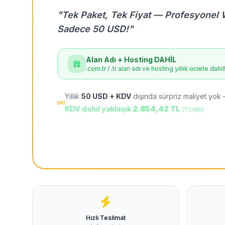
"Tek Paket, Tek Fiyat — Profesyonel 
Sadece 50 USD!"
Alan Adı + Hosting DAHİL
.com.tr / .tr alan adı ve hosting yıllık ücrete dahil
Yıllık
50 USD + KDV
dışında sürpriz maliyet yok 
KDV dahil yaklaşık
2.854,42 TL
(TCMB)
Hızlı Teslimat