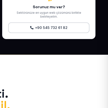
Sorunuz mu var?
Sektörünüze en uygun web çözümünü birlikte
belirleyelim.
+90 545 732 61 82
i.
il.