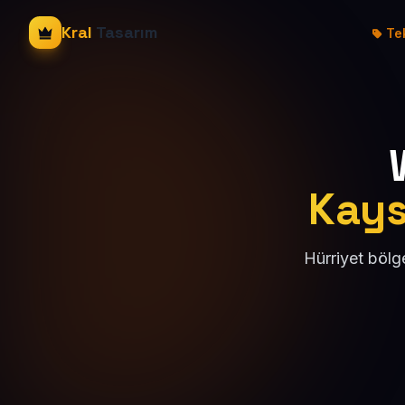
Kral
Tasarım
Tek
Kays
Hürriyet bölg