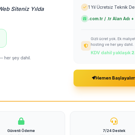
1 Yıl Ücretsiz Teknik D
Web Siteniz Yılda
.com.tr / .tr Alan Adı
Gizli ücret yok. Ek maliy
!
hosting ve her şey dahil.
KDV dahil yaklaşık
2
— her şey dahil.
Hemen Başlayalı
Güvenli Ödeme
7/24 Destek