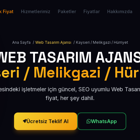
 Fiyat
Hizmetlerimiz
Paketler
Fiyatlar
Hakkımızda
Ana Sayfa
/
Web Tasarım Ajansı
/
Kayseri / Melikgazi / Hürriyet
WEB TASARIM AJANS
eri / Melikgazi / Hür
esindeki işletmeler için güncel, SEO uyumlu Web Tasar
fiyat, her şey dahil.
Ücretsiz Teklif Al
WhatsApp