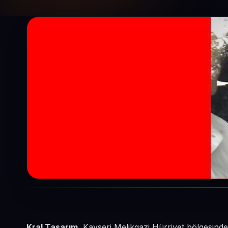
Kral Tasarım
, Kayseri Melikgazi Hürriyet bölgesind