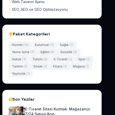
Web Tasarım Ajansı
SEO, AEO ve GEO Optimizasyonu
Paket Kategorileri
Hizmet
(10)
Kurumsal
(7)
Sağlık
(7)
Yeme-İçme
(7)
Eğitim
(5)
Güzellik
(3)
Hukuk
(3)
Turizm
(3)
E-Ticaret
(2)
Spor
(2)
Tanıtım
(2)
Emlak
(1)
Finans
(1)
Mağaza
(1)
Yayıncılık
(1)
Son Yazılar
E-Ticaret Sitesi Kurmak: Mağazanızı
7/24 Satışa Açın