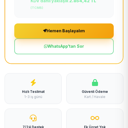
KDV dahil yaklaşık
2.854,42 TL
(TCMB)
Hemen Başlayalım
WhatsApp'tan Sor
Hızlı Teslimat
Güvenli Ödeme
1-3 iş günü
Kart / Havale
7/24 Destek
Ek Ücret Yok