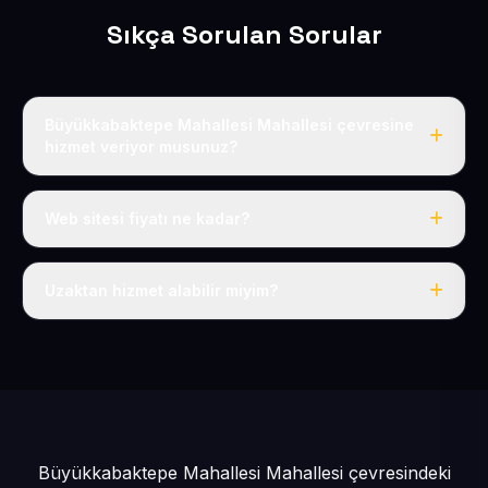
Sıkça Sorulan Sorular
Büyükkabaktepe Mahallesi Mahallesi çevresine
hizmet veriyor musunuz?
Evet, Büyükkabaktepe Mahallesi dahil tüm Pınarbaşı ve
Pınarbaşı çevresine hizmet veriyoruz.
Web sitesi fiyatı ne kadar?
Tek fiyat: yılda 50 USD + KDV, her şey dahil.
Uzaktan hizmet alabilir miyim?
Evet, tüm sürecimiz uzaktan yürütülür; nerede olursanız
olun eksiksiz hizmet alırsınız.
Büyükkabaktepe Mahallesi Mahallesi çevresindeki