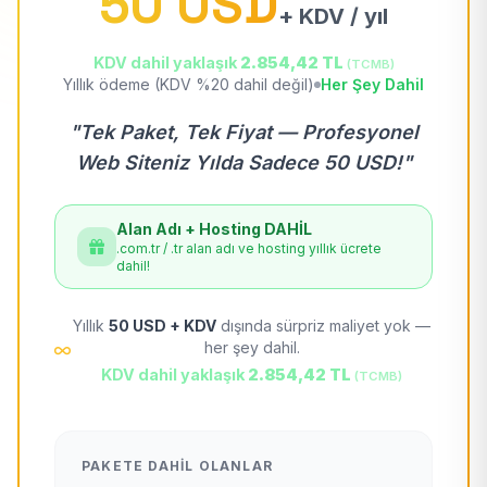
50 USD
+ KDV / yıl
KDV dahil yaklaşık
2.854,42 TL
(TCMB)
Yıllık ödeme (KDV %20 dahil değil)
Her Şey Dahil
"Tek Paket, Tek Fiyat — Profesyonel
Web Siteniz Yılda Sadece 50 USD!"
Alan Adı + Hosting DAHİL
.com.tr / .tr alan adı ve hosting yıllık ücrete
dahil!
Yıllık
50 USD + KDV
dışında sürpriz maliyet yok —
her şey dahil.
KDV dahil yaklaşık
2.854,42 TL
(TCMB)
PAKETE DAHIL OLANLAR