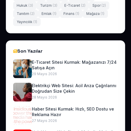
Hukuk
(3)
Turizm
(3)
E-Ticaret
(2)
Spor
(2)
Tanıtım
(2)
Emlak
(1)
Finans
(1)
Mağaza
(1)
Yayıncılık
(1)
Son Yazılar
E-Ticaret Sitesi Kurmak: Mağazanızı 7/24
Satışa Açın
29 Mayıs 2026
Elektrikçi Web Sitesi: Acil Arıza Çağrılarını
Doğrudan Size Çekin
28 Mayıs 2026
Haber Sitesi Kurmak: Hızlı, SEO Dostu ve
Reklama Hazır
27 Mayıs 2026