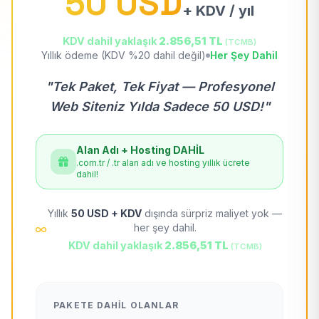
50 USD
+ KDV / yıl
KDV dahil yaklaşık
2.856,51 TL
(TCMB)
Yıllık ödeme (KDV %20 dahil değil)
Her Şey Dahil
"Tek Paket, Tek Fiyat — Profesyonel
Web Siteniz Yılda Sadece 50 USD!"
Alan Adı + Hosting DAHİL
.com.tr / .tr alan adı ve hosting yıllık ücrete
dahil!
Yıllık
50 USD + KDV
dışında sürpriz maliyet yok —
her şey dahil.
KDV dahil yaklaşık
2.856,51 TL
(TCMB)
PAKETE DAHIL OLANLAR