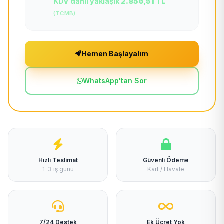
KDV dahil yaklaşık
2.856,51 TL
(TCMB)
Hemen Başlayalım
WhatsApp'tan Sor
Hızlı Teslimat
Güvenli Ödeme
1-3 iş günü
Kart / Havale
7/24 Destek
Ek Ücret Yok