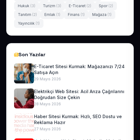
Hukuk
(3)
Turizm
(3)
E-Ticaret
(2)
Spor
(2)
Tanıtım
(2)
Emlak
(1)
Finans
(1)
Mağaza
(1)
Yayıncılık
(1)
Son Yazılar
E-Ticaret Sitesi Kurmak: Mağazanızı 7/24
Satışa Açın
29 Mayıs 2026
Elektrikçi Web Sitesi: Acil Arıza Çağrılarını
Doğrudan Size Çekin
28 Mayıs 2026
Haber Sitesi Kurmak: Hızlı, SEO Dostu ve
Reklama Hazır
27 Mayıs 2026