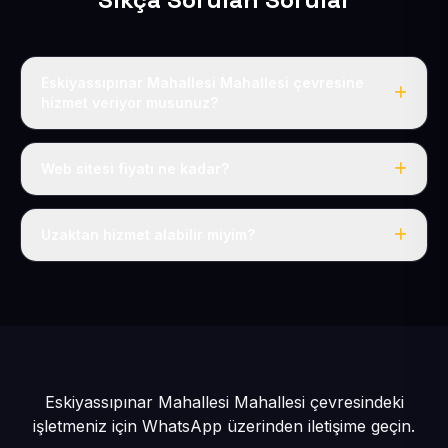
Eskiyassıpınar Mahallesi Mahallesi çevresine
hizmet veriyor musunuz?
Evet, Eskiyassıpınar Mahallesi dahil tüm Pınarbaşı ve
Pınarbaşı çevresine hizmet veriyoruz.
Web sitesi fiyatı ne kadar?
Tek fiyat: yılda 50 USD + KDV, her şey dahil.
Uzaktan hizmet alabilir miyim?
Evet, tüm sürecimiz uzaktan yürütülür; nerede olursanız
olun eksiksiz hizmet alırsınız.
Eskiyassıpınar Mahallesi Mahallesi çevresindeki
işletmeniz için
WhatsApp üzerinden iletişime geçin.