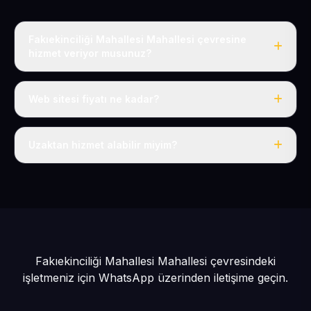
Fakıekinciliği Mahallesi Mahallesi çevresine
hizmet veriyor musunuz?
Evet, Fakıekinciliği Mahallesi dahil tüm Pınarbaşı ve
Pınarbaşı çevresine hizmet veriyoruz.
Web sitesi fiyatı ne kadar?
Tek fiyat: yılda 50 USD + KDV, her şey dahil.
Uzaktan hizmet alabilir miyim?
Evet, tüm sürecimiz uzaktan yürütülür; nerede olursanız
olun eksiksiz hizmet alırsınız.
Fakıekinciliği Mahallesi Mahallesi çevresindeki
işletmeniz için
WhatsApp üzerinden iletişime geçin.