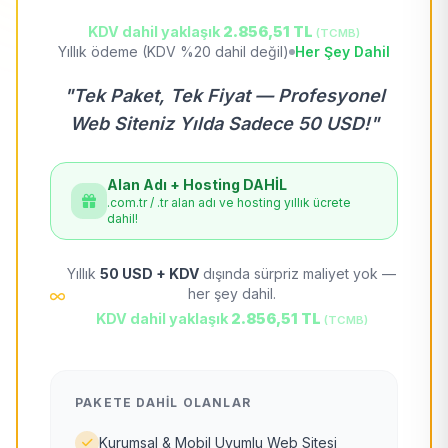
KDV dahil yaklaşık
2.856,51 TL
(TCMB)
Yıllık ödeme (KDV %20 dahil değil)
Her Şey Dahil
"Tek Paket, Tek Fiyat — Profesyonel
Web Siteniz Yılda Sadece 50 USD!"
Alan Adı + Hosting DAHİL
.com.tr / .tr alan adı ve hosting yıllık ücrete
dahil!
Yıllık
50 USD + KDV
dışında sürpriz maliyet yok —
her şey dahil.
KDV dahil yaklaşık
2.856,51 TL
(TCMB)
PAKETE DAHIL OLANLAR
Kurumsal & Mobil Uyumlu Web Sitesi