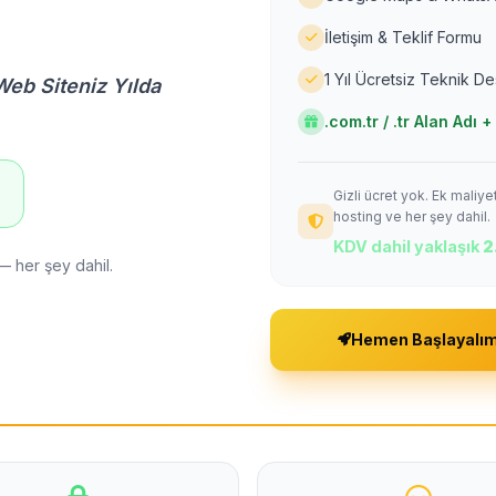
İletişim & Teklif Formu
1 Yıl Ücretsiz Teknik D
Web Siteniz Yılda
.com.tr / .tr Alan Adı
Gizli ücret yok. Ek maliy
!
hosting ve her şey dahil.
KDV dahil yaklaşık
2
— her şey dahil.
Hemen Başlayalı