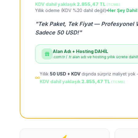
KDV dahil yaklaşık
2.855,47 TL
(TCMB)
Yıllık ödeme (KDV %20 dahil değil)
Her Şey Dahil
"Tek Paket, Tek Fiyat — Profesyonel 
Sadece 50 USD!"
Alan Adı + Hosting DAHİL
.com.tr / .tr alan adı ve hosting yıllık ücrete dahil
Yıllık
50 USD + KDV
dışında sürpriz maliyet yok 
KDV dahil yaklaşık
2.855,47 TL
(TCMB)