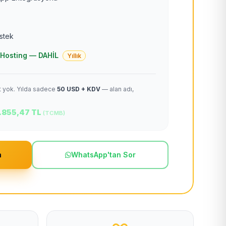
estek
 + Hosting — DAHİL
Yıllık
et yok. Yılda sadece
50 USD + KDV
— alan adı,
.855,47 TL
(TCMB)
m
WhatsApp'tan Sor