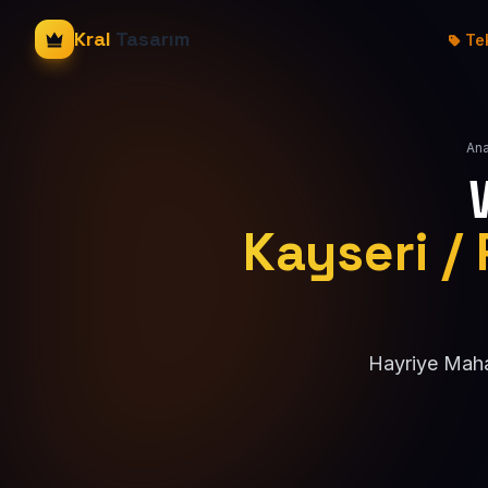
Kral
Tasarım
Tek
Ana
Kayseri / 
Hayriye Mahal