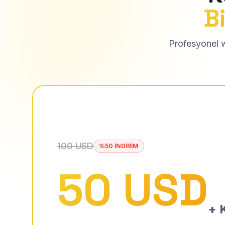
Bi
Profesyonel we
100 USD
%50 İNDİRİM
50 USD
+ K