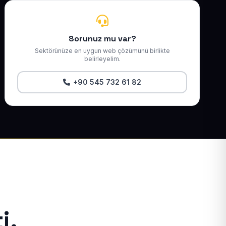
Sorunuz mu var?
Sektörünüze en uygun web çözümünü birlikte
belirleyelim.
+90 545 732 61 82
i.