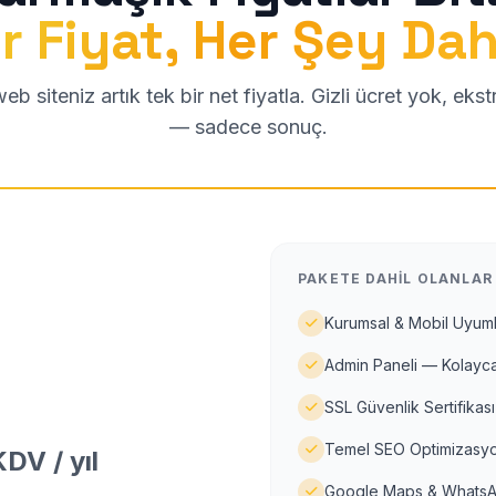
r Fiyat, Her Şey Dah
b siteniz artık tek bir net fiyatla. Gizli ücret yok, eks
— sadece sonuç.
PAKETE DAHIL OLANLAR
Kurumsal & Mobil Uyuml
Admin Paneli — Kolayca
SSL Güvenlik Sertifikası
Temel SEO Optimizasyo
DV / yıl
Google Maps & WhatsA