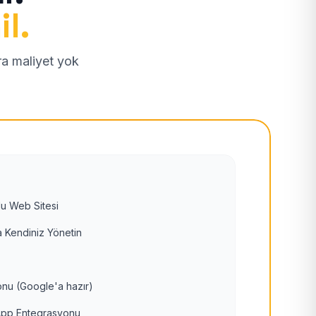
il.
tra maliyet yok
u Web Sitesi
 Kendiniz Yönetin
nu (Google'a hazır)
pp Entegrasyonu