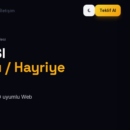
Teklif Al
İletişim
lesi
I
ı / Hayriye
SEO uyumlu Web