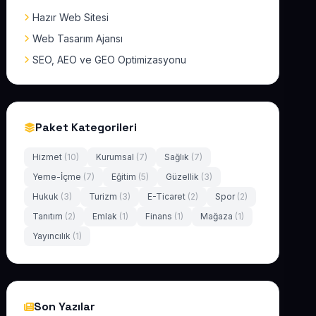
Hazır Web Sitesi
Web Tasarım Ajansı
SEO, AEO ve GEO Optimizasyonu
Paket Kategorileri
Hizmet
(10)
Kurumsal
(7)
Sağlık
(7)
Yeme-İçme
(7)
Eğitim
(5)
Güzellik
(3)
Hukuk
(3)
Turizm
(3)
E-Ticaret
(2)
Spor
(2)
Tanıtım
(2)
Emlak
(1)
Finans
(1)
Mağaza
(1)
Yayıncılık
(1)
Son Yazılar