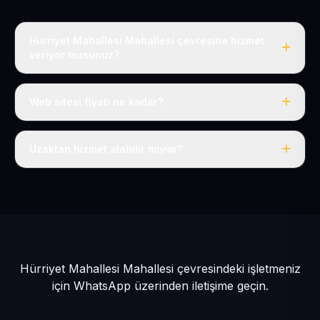
Hürriyet Mahallesi Mahallesi çevresine hizmet
veriyor musunuz?
Evet, Hürriyet Mahallesi dahil tüm Pınarbaşı ve Pınarbaşı
çevresine hizmet veriyoruz.
Web sitesi fiyatı ne kadar?
Tek fiyat: yılda 50 USD + KDV, her şey dahil.
Uzaktan hizmet alabilir miyim?
Evet, tüm sürecimiz uzaktan yürütülür; nerede olursanız
olun eksiksiz hizmet alırsınız.
Hürriyet Mahallesi Mahallesi çevresindeki işletmeniz
için
WhatsApp üzerinden iletişime geçin.