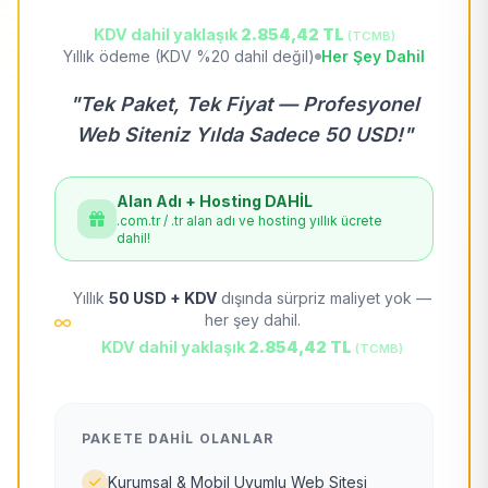
KDV dahil yaklaşık
2.854,42 TL
(TCMB)
Yıllık ödeme (KDV %20 dahil değil)
Her Şey Dahil
"Tek Paket, Tek Fiyat — Profesyonel
Web Siteniz Yılda Sadece 50 USD!"
Alan Adı + Hosting DAHİL
.com.tr / .tr alan adı ve hosting yıllık ücrete
dahil!
Yıllık
50 USD + KDV
dışında sürpriz maliyet yok —
her şey dahil.
KDV dahil yaklaşık
2.854,42 TL
(TCMB)
PAKETE DAHIL OLANLAR
Kurumsal & Mobil Uyumlu Web Sitesi