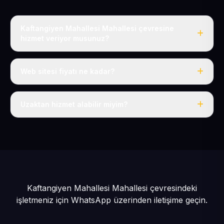
Kaftangiyen Mahallesi Mahallesi çevresine
hizmet veriyor musunuz?
Evet, Kaftangiyen Mahallesi dahil tüm Pınarbaşı ve
Pınarbaşı çevresine hizmet veriyoruz.
Web sitesi fiyatı ne kadar?
Tek fiyat: yılda 50 USD + KDV, her şey dahil.
Uzaktan hizmet alabilir miyim?
Evet, tüm sürecimiz uzaktan yürütülür; nerede olursanız
olun eksiksiz hizmet alırsınız.
Kaftangiyen Mahallesi Mahallesi çevresindeki
işletmeniz için
WhatsApp üzerinden iletişime geçin.