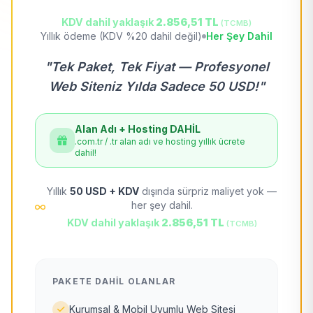
KDV dahil yaklaşık
2.856,51 TL
(TCMB)
Yıllık ödeme (KDV %20 dahil değil)
Her Şey Dahil
"Tek Paket, Tek Fiyat — Profesyonel
Web Siteniz Yılda Sadece 50 USD!"
Alan Adı + Hosting DAHİL
.com.tr / .tr alan adı ve hosting yıllık ücrete
dahil!
Yıllık
50 USD + KDV
dışında sürpriz maliyet yok —
her şey dahil.
KDV dahil yaklaşık
2.856,51 TL
(TCMB)
PAKETE DAHIL OLANLAR
Kurumsal & Mobil Uyumlu Web Sitesi