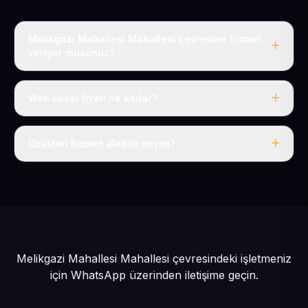
Melikgazi Mahallesi Mahallesi çevresine hizmet
veriyor musunuz?
Evet, Melikgazi Mahallesi dahil tüm Pınarbaşı ve
Pınarbaşı çevresine hizmet veriyoruz.
Web sitesi fiyatı ne kadar?
Tek fiyat: yılda 50 USD + KDV, her şey dahil.
Uzaktan hizmet alabilir miyim?
Evet, tüm sürecimiz uzaktan yürütülür; nerede olursanız
olun eksiksiz hizmet alırsınız.
Melikgazi Mahallesi Mahallesi çevresindeki işletmeniz
için
WhatsApp üzerinden iletişime geçin.