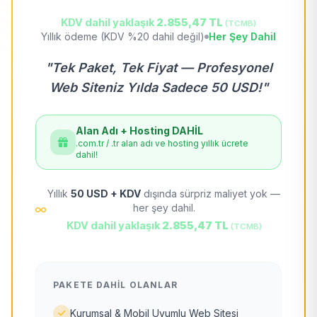
KDV dahil yaklaşık
2.855,47 TL
(TCMB)
Yıllık ödeme (KDV %20 dahil değil)
Her Şey Dahil
"Tek Paket, Tek Fiyat — Profesyonel
Web Siteniz Yılda Sadece 50 USD!"
Alan Adı + Hosting DAHİL
.com.tr / .tr alan adı ve hosting yıllık ücrete
dahil!
Yıllık
50 USD + KDV
dışında sürpriz maliyet yok —
her şey dahil.
KDV dahil yaklaşık
2.855,47 TL
(TCMB)
PAKETE DAHIL OLANLAR
Kurumsal & Mobil Uyumlu Web Sitesi