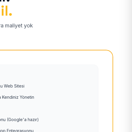
il.
tra maliyet yok
u Web Sitesi
 Kendiniz Yönetin
nu (Google'a hazır)
pp Entegrasyonu