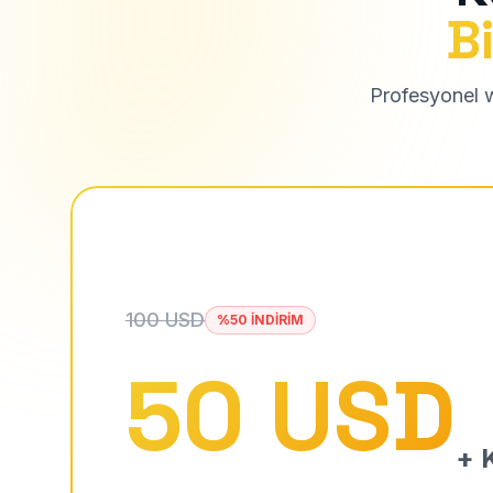
Bi
Profesyonel we
100 USD
%50 İNDİRİM
50 USD
+ K