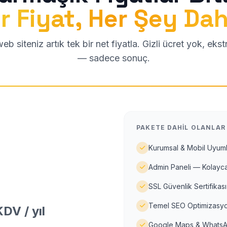
r Fiyat, Her Şey Dah
b siteniz artık tek bir net fiyatla. Gizli ücret yok, eks
— sadece sonuç.
PAKETE DAHIL OLANLAR
Kurumsal & Mobil Uyuml
Admin Paneli — Kolayca
SSL Güvenlik Sertifikası
Temel SEO Optimizasyo
DV / yıl
Google Maps & WhatsA