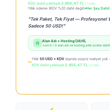
KDV dahil yaklaşık
2.855,47 TL
(TCMB)
Yıllık ödeme (KDV %20 dahil değil)
Her Şey Dahil
"Tek Paket, Tek Fiyat — Profesyonel 
Sadece 50 USD!"
Alan Adı + Hosting DAHİL
.com.tr / .tr alan adı ve hosting yıllık ücrete dahil
Yıllık
50 USD + KDV
dışında sürpriz maliyet yok 
KDV dahil yaklaşık
2.855,47 TL
(TCMB)