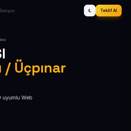
Teklif Al
İletişim
lesi
I
ı / Üçpınar
SEO uyumlu Web