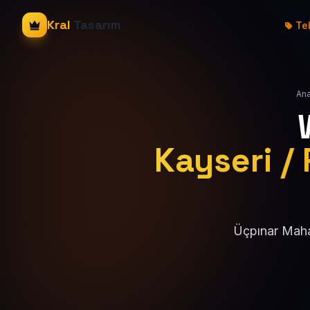
Kral
Tasarım
Tek
Ana
Kayseri / 
Üçpınar Mahal