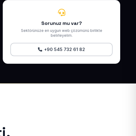
Sorunuz mu var?
Sektörünüze en uygun web çözümünü birlikte
belirleyelim.
+90 545 732 61 82
i.