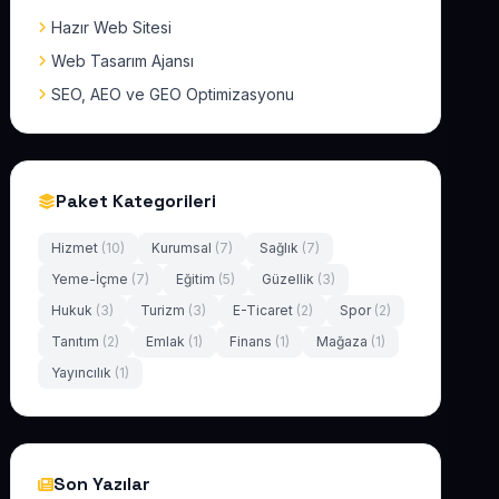
Hazır Web Sitesi
Web Tasarım Ajansı
SEO, AEO ve GEO Optimizasyonu
Paket Kategorileri
Hizmet
(10)
Kurumsal
(7)
Sağlık
(7)
Yeme-İçme
(7)
Eğitim
(5)
Güzellik
(3)
Hukuk
(3)
Turizm
(3)
E-Ticaret
(2)
Spor
(2)
Tanıtım
(2)
Emlak
(1)
Finans
(1)
Mağaza
(1)
Yayıncılık
(1)
Son Yazılar