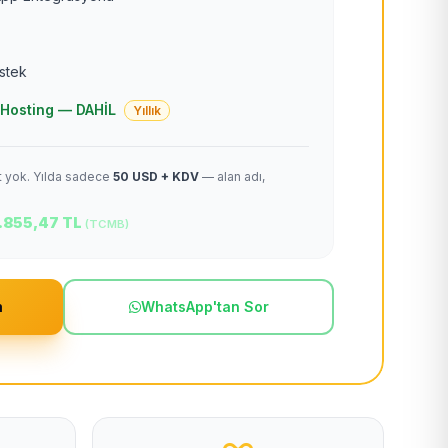
estek
 + Hosting — DAHİL
Yıllık
et yok. Yılda sadece
50 USD + KDV
— alan adı,
.855,47 TL
(TCMB)
m
WhatsApp'tan Sor