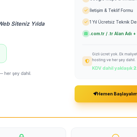
İletişim & Teklif Formu
1 Yıl Ücretsiz Teknik D
Web Siteniz Yılda
.com.tr / .tr Alan Adı
Gizli ücret yok. Ek maliy
!
hosting ve her şey dahil.
KDV dahil yaklaşık
2
— her şey dahil.
Hemen Başlayalı