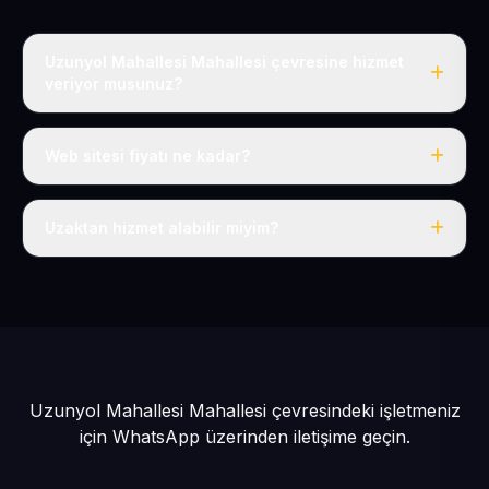
Uzunyol Mahallesi Mahallesi çevresine hizmet
veriyor musunuz?
Evet, Uzunyol Mahallesi dahil tüm Pınarbaşı ve
Pınarbaşı çevresine hizmet veriyoruz.
Web sitesi fiyatı ne kadar?
Tek fiyat: yılda 50 USD + KDV, her şey dahil.
Uzaktan hizmet alabilir miyim?
Evet, tüm sürecimiz uzaktan yürütülür; nerede olursanız
olun eksiksiz hizmet alırsınız.
Uzunyol Mahallesi Mahallesi çevresindeki işletmeniz
için
WhatsApp üzerinden iletişime geçin.