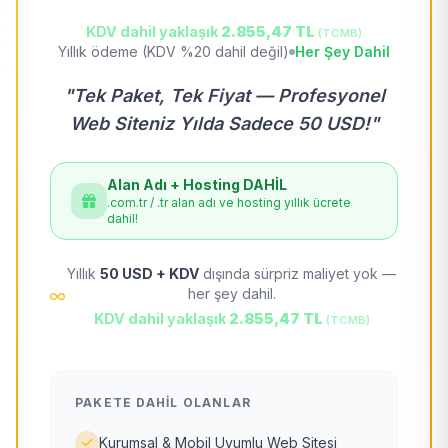
KDV dahil yaklaşık
2.855,47 TL
(TCMB)
Yıllık ödeme (KDV %20 dahil değil)
Her Şey Dahil
"Tek Paket, Tek Fiyat — Profesyonel
Web Siteniz Yılda Sadece 50 USD!"
Alan Adı + Hosting DAHİL
.com.tr / .tr alan adı ve hosting yıllık ücrete
dahil!
Yıllık
50 USD + KDV
dışında sürpriz maliyet yok —
her şey dahil.
KDV dahil yaklaşık
2.855,47 TL
(TCMB)
PAKETE DAHIL OLANLAR
Kurumsal & Mobil Uyumlu Web Sitesi