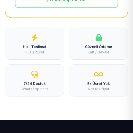
Hızlı Teslimat
Güvenli Ödeme
1-3 iş günü
Kart / Havale
7/24 Destek
Ek Ücret Yok
WhatsApp hattı
Net tek fiyat