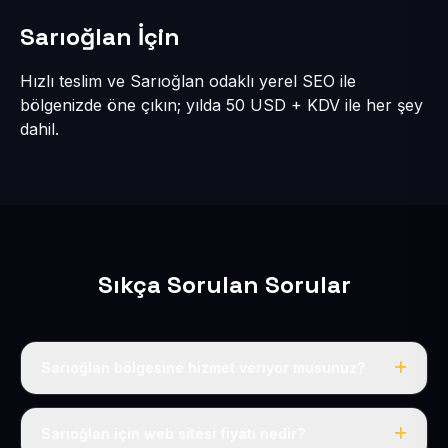
Sarıoğlan İçin
Hızlı teslim ve Sarıoğlan odaklı yerel SEO ile
bölgenizde öne çıkın; yılda 50 USD + KDV ile her şey
dahil.
Sıkça Sorulan Sorular
Sarıoğlan bölgesine hizmet veriyor musunuz?
Evet, Sarıoğlan dahil tüm Sarıoğlan bölgesine eksiksiz
hizmet veriyoruz.
Sarıoğlan için web sitesi fiyatı nedir?