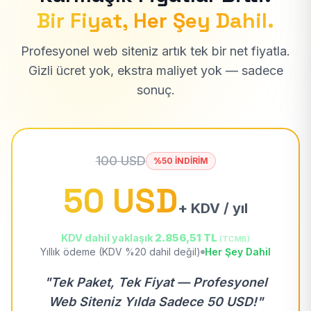
Bir Fiyat, Her Şey Dahil.
Profesyonel web siteniz artık tek bir net fiyatla.
Gizli ücret yok, ekstra maliyet yok — sadece
sonuç.
100 USD
%50 İNDİRİM
50 USD
+ KDV / yıl
KDV dahil yaklaşık
2.856,51 TL
(TCMB)
Yıllık ödeme (KDV %20 dahil değil)
Her Şey Dahil
"Tek Paket, Tek Fiyat — Profesyonel
Web Siteniz Yılda Sadece 50 USD!"