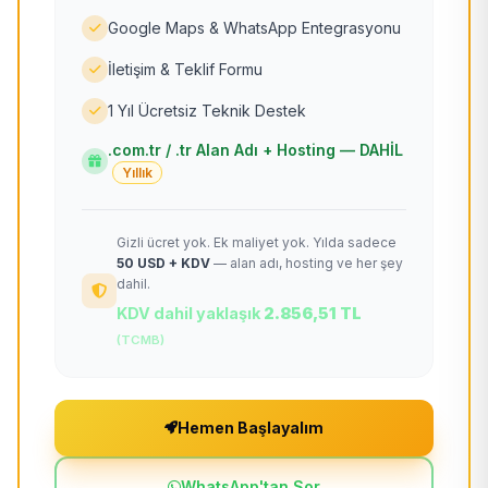
Google Maps & WhatsApp Entegrasyonu
İletişim & Teklif Formu
1 Yıl Ücretsiz Teknik Destek
.com.tr / .tr Alan Adı + Hosting — DAHİL
Yıllık
Gizli ücret yok. Ek maliyet yok. Yılda sadece
50 USD + KDV
— alan adı, hosting ve her şey
dahil.
KDV dahil yaklaşık
2.856,51 TL
(TCMB)
Hemen Başlayalım
WhatsApp'tan Sor