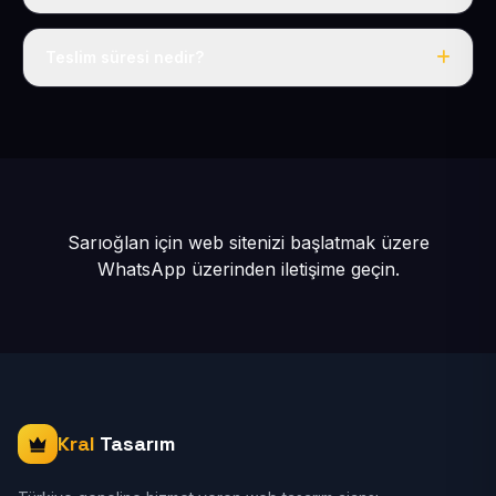
Tek fiyat: yılda 50 USD + KDV, her şey dahil.
Teslim süresi nedir?
İçerikleriniz hazır olduğunda siteniz 1-3 iş günü içinde
yayına alınır.
Sarıoğlan için web sitenizi başlatmak üzere
WhatsApp üzerinden iletişime geçin.
Kral
Tasarım