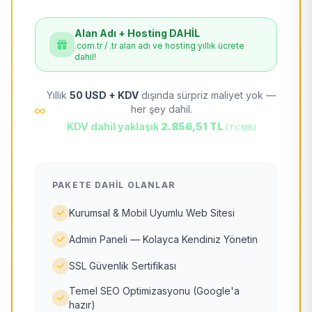
Alan Adı + Hosting DAHİL
.com.tr / .tr alan adı ve hosting yıllık ücrete
dahil!
Yıllık
50 USD + KDV
dışında sürpriz maliyet yok —
her şey dahil.
KDV dahil yaklaşık
2.856,51 TL
(TCMB)
PAKETE DAHIL OLANLAR
Kurumsal & Mobil Uyumlu Web Sitesi
Admin Paneli — Kolayca Kendiniz Yönetin
SSL Güvenlik Sertifikası
Temel SEO Optimizasyonu (Google'a
hazır)