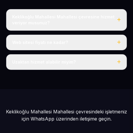
Keklikoğlu Mahallesi Mahallesi çevresine hizmet
veriyor musunuz?
Evet, Keklikoğlu Mahallesi dahil tüm Sarıoğlan ve
Sarıoğlan çevresine hizmet veriyoruz.
Web sitesi fiyatı ne kadar?
Tek fiyat: yılda 50 USD + KDV, her şey dahil.
Uzaktan hizmet alabilir miyim?
Evet, tüm sürecimiz uzaktan yürütülür; nerede olursanız
olun eksiksiz hizmet alırsınız.
Keklikoğlu Mahallesi Mahallesi çevresindeki işletmeniz
için
WhatsApp üzerinden iletişime geçin.