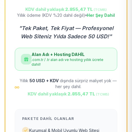
KDV dahil yaklaşık
2.855,47 TL
(TCMB)
Yıllık ödeme (KDV %20 dahil değil)
Her Şey Dahil
"Tek Paket, Tek Fiyat — Profesyonel
Web Siteniz Yılda Sadece 50 USD!"
Alan Adı + Hosting DAHİL
.com.tr / .tr alan adı ve hosting yıllık ücrete
dahil!
Yıllık
50 USD + KDV
dışında sürpriz maliyet yok —
her şey dahil.
KDV dahil yaklaşık
2.855,47 TL
(TCMB)
PAKETE DAHIL OLANLAR
Kurumsal & Mobil Uyumlu Web Sitesi