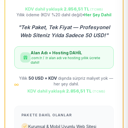
KDV dahil yaklaşık
2.856,51 TL
(TCMB)
Yıllık ödeme (KDV %20 dahil değil)
Her Şey Dahil
"Tek Paket, Tek Fiyat — Profesyonel
Web Siteniz Yılda Sadece 50 USD!"
Alan Adı + Hosting DAHİL
.com.tr / .tr alan adı ve hosting yıllık ücrete
dahil!
Yıllık
50 USD + KDV
dışında sürpriz maliyet yok —
her şey dahil.
KDV dahil yaklaşık
2.856,51 TL
(TCMB)
PAKETE DAHIL OLANLAR
Kurumsal & Mobil Uyumlu Web Sitesi