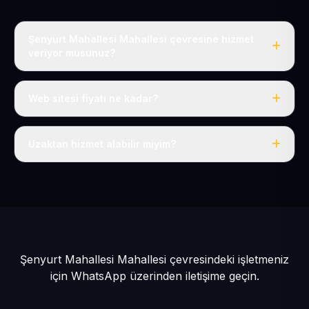
Şenyurt Mahallesi Mahallesi çevresine hizmet
veriyor musunuz?
Evet, Şenyurt Mahallesi dahil tüm Sarıoğlan ve
Sarıoğlan çevresine hizmet veriyoruz.
Web sitesi fiyatı ne kadar?
Tek fiyat: yılda 50 USD + KDV, her şey dahil.
Uzaktan hizmet alabilir miyim?
Evet, tüm sürecimiz uzaktan yürütülür; nerede olursanız
olun eksiksiz hizmet alırsınız.
Şenyurt Mahallesi Mahallesi çevresindeki işletmeniz
için
WhatsApp üzerinden iletişime geçin.