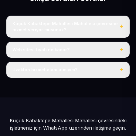
Küçük Kabaktepe Mahallesi Mahallesi çevresine
hizmet veriyor musunuz?
Evet, Küçük Kabaktepe Mahallesi dahil tüm Sarız ve
Sarız çevresine hizmet veriyoruz.
Web sitesi fiyatı ne kadar?
Tek fiyat: yılda 50 USD + KDV, her şey dahil.
Uzaktan hizmet alabilir miyim?
Evet, tüm sürecimiz uzaktan yürütülür; nerede olursanız
olun eksiksiz hizmet alırsınız.
Küçük Kabaktepe Mahallesi Mahallesi çevresindeki
işletmeniz için
WhatsApp üzerinden iletişime geçin.