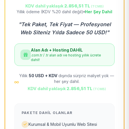
KDV dahil yaklaşık
2.856,51 TL
(TCMB)
Yıllık ödeme (KDV %20 dahil değil)
Her Şey Dahil
"Tek Paket, Tek Fiyat — Profesyonel
Web Siteniz Yılda Sadece 50 USD!"
Alan Adı + Hosting DAHİL
.com.tr / .tr alan adı ve hosting yıllık ücrete
dahil!
Yıllık
50 USD + KDV
dışında sürpriz maliyet yok —
her şey dahil.
KDV dahil yaklaşık
2.856,51 TL
(TCMB)
PAKETE DAHIL OLANLAR
Kurumsal & Mobil Uyumlu Web Sitesi