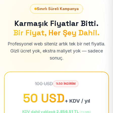
Sınırlı Süreli Kampanya
Karmaşık Fiyatlar Bitti.
Bir Fiyat, Her Şey Dahil.
Profesyonel web siteniz artık tek bir net fiyatla.
Gizli ücret yok, ekstra maliyet yok — sadece
sonuç.
100 USD
%50 İNDİRİM
50 USD
+ KDV / yıl
KDV dahil yaklaşık
2.856,51 TL
(TCMB)