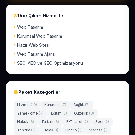
Öne Çıkan Hizmetler
Web Tasarım
Kurumsal Web Tasarım
Hazır Web Sitesi
Web Tasarım Ajansı
SEO, AEO ve GEO Optimizasyonu
Paket Kategorileri
Hizmet
(10)
Kurumsal
(7)
Sağlık
(7)
Yeme-İçme
(7)
Eğitim
(5)
Güzellik
(3)
Hukuk
(3)
Turizm
(3)
E-Ticaret
(2)
Spor
(2)
Tanıtım
(2)
Emlak
(1)
Finans
(1)
Mağaza
(1)