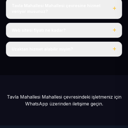
Tavla Mahallesi Mahallesi çevresine hizmet
veriyor musunuz?
Evet, Tavla Mahallesi dahil tüm Sarız ve Sarız çevresine
hizmet veriyoruz.
Web sitesi fiyatı ne kadar?
Tek fiyat: yılda 50 USD + KDV, her şey dahil.
Uzaktan hizmet alabilir miyim?
Evet, tüm sürecimiz uzaktan yürütülür; nerede olursanız
olun eksiksiz hizmet alırsınız.
Tavla Mahallesi Mahallesi çevresindeki işletmeniz için
WhatsApp üzerinden iletişime geçin.