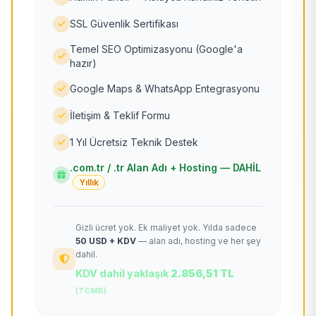
SSL Güvenlik Sertifikası
Temel SEO Optimizasyonu (Google'a
hazır)
Google Maps & WhatsApp Entegrasyonu
İletişim & Teklif Formu
1 Yıl Ücretsiz Teknik Destek
.com.tr / .tr Alan Adı + Hosting — DAHİL
Yıllık
Gizli ücret yok. Ek maliyet yok. Yılda sadece
50 USD + KDV
— alan adı, hosting ve her şey
dahil.
KDV dahil yaklaşık
2.856,51 TL
(TCMB)