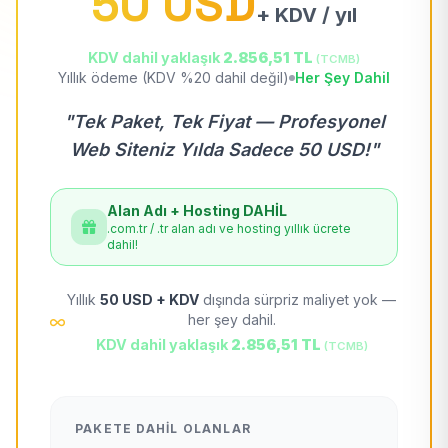
50 USD
+ KDV / yıl
KDV dahil yaklaşık
2.856,51 TL
(TCMB)
Yıllık ödeme (KDV %20 dahil değil)
Her Şey Dahil
"Tek Paket, Tek Fiyat — Profesyonel
Web Siteniz Yılda Sadece 50 USD!"
Alan Adı + Hosting DAHİL
.com.tr / .tr alan adı ve hosting yıllık ücrete
dahil!
Yıllık
50 USD + KDV
dışında sürpriz maliyet yok —
her şey dahil.
KDV dahil yaklaşık
2.856,51 TL
(TCMB)
PAKETE DAHIL OLANLAR