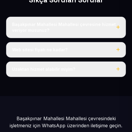
Başakpınar Mahallesi Mahallesi çevresine hizmet
veriyor musunuz?
Evet, Başakpınar Mahallesi dahil tüm Talas Köyler ve
Talas çevresine hizmet veriyoruz.
Web sitesi fiyatı ne kadar?
Tek fiyat: yılda 50 USD + KDV, her şey dahil.
Uzaktan hizmet alabilir miyim?
Evet, tüm sürecimiz uzaktan yürütülür; nerede olursanız
olun eksiksiz hizmet alırsınız.
Başakpınar Mahallesi Mahallesi çevresindeki
işletmeniz için
WhatsApp üzerinden iletişime geçin.