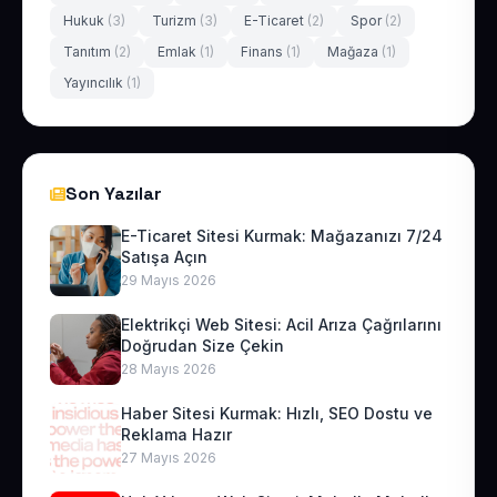
Hukuk
(3)
Turizm
(3)
E-Ticaret
(2)
Spor
(2)
Tanıtım
(2)
Emlak
(1)
Finans
(1)
Mağaza
(1)
Yayıncılık
(1)
Son Yazılar
E-Ticaret Sitesi Kurmak: Mağazanızı 7/24
Satışa Açın
29 Mayıs 2026
Elektrikçi Web Sitesi: Acil Arıza Çağrılarını
Doğrudan Size Çekin
28 Mayıs 2026
Haber Sitesi Kurmak: Hızlı, SEO Dostu ve
Reklama Hazır
27 Mayıs 2026