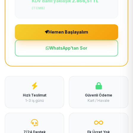
KDV dahil yaklaşık
2.856,51 TL
(TCMB)
Hemen Başlayalım
WhatsApp'tan Sor
Hızlı Teslimat
Güvenli Ödeme
1-3 iş günü
Kart / Havale
7/24 Destek
Ek Ücret Yok