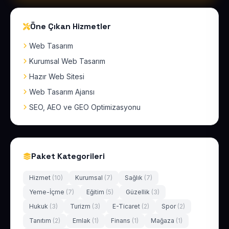
Öne Çıkan Hizmetler
Web Tasarım
Kurumsal Web Tasarım
Hazır Web Sitesi
Web Tasarım Ajansı
SEO, AEO ve GEO Optimizasyonu
Paket Kategorileri
Hizmet
(10)
Kurumsal
(7)
Sağlık
(7)
Yeme-İçme
(7)
Eğitim
(5)
Güzellik
(3)
Hukuk
(3)
Turizm
(3)
E-Ticaret
(2)
Spor
(2)
Tanıtım
(2)
Emlak
(1)
Finans
(1)
Mağaza
(1)