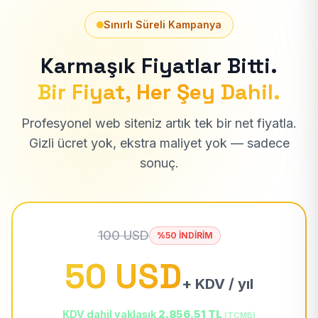
Sınırlı Süreli Kampanya
Karmaşık Fiyatlar Bitti.
Bir Fiyat, Her Şey Dahil.
Profesyonel web siteniz artık tek bir net fiyatla.
Gizli ücret yok, ekstra maliyet yok — sadece
sonuç.
100 USD
%50 İNDİRİM
50 USD
+ KDV / yıl
KDV dahil yaklaşık
2.856,51 TL
(TCMB)