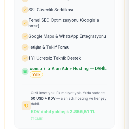
SSL Güvenlik Sertifikası
Temel SEO Optimizasyonu (Google'a
hazır)
Google Maps & WhatsApp Entegrasyonu
İletişim & Teklif Formu
1 Yıl Ücretsiz Teknik Destek
.com.tr / .tr Alan Adı + Hosting — DAHİL
Yıllık
Gizli ücret yok. Ek maliyet yok. Yılda sadece
50 USD + KDV
— alan adı, hosting ve her şey
dahil.
KDV dahil yaklaşık
2.856,51 TL
(TCMB)