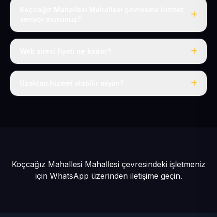
Koçcağız Mahallesi Mahallesi çevresine hizmet
veriyor musunuz?
Evet, Koçcağız Mahallesi dahil tüm Talas Köyler ve
Talas çevresine hizmet veriyoruz.
Web sitesi fiyatı ne kadar?
Tek fiyat: yılda 50 USD + KDV, her şey dahil.
Uzaktan hizmet alabilir miyim?
Evet, tüm sürecimiz uzaktan yürütülür; nerede olursanız
olun eksiksiz hizmet alırsınız.
Koçcağız Mahallesi Mahallesi çevresindeki işletmeniz
için
WhatsApp üzerinden iletişime geçin.