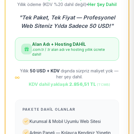
Yıllık ödeme (KDV %20 dahil değil)
Her Şey Dahil
"Tek Paket, Tek Fiyat — Profesyonel
Web Siteniz Yılda Sadece 50 USD!"
Alan Adı + Hosting DAHİL
.com.tr / .tr alan adı ve hosting yıllık ücrete
dahil!
Yıllık
50 USD + KDV
dışında sürpriz maliyet yok —
her şey dahil.
KDV dahil yaklaşık
2.856,51 TL
(TCMB)
PAKETE DAHIL OLANLAR
Kurumsal & Mobil Uyumlu Web Sitesi
Admin Paneli — Kolayca Kendiniz Yönetin