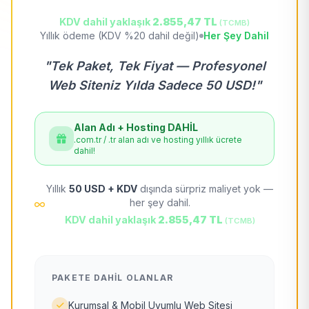
KDV dahil yaklaşık
2.855,47 TL
(TCMB)
Yıllık ödeme (KDV %20 dahil değil)
Her Şey Dahil
"Tek Paket, Tek Fiyat — Profesyonel
Web Siteniz Yılda Sadece 50 USD!"
Alan Adı + Hosting DAHİL
.com.tr / .tr alan adı ve hosting yıllık ücrete
dahil!
Yıllık
50 USD + KDV
dışında sürpriz maliyet yok —
her şey dahil.
KDV dahil yaklaşık
2.855,47 TL
(TCMB)
PAKETE DAHIL OLANLAR
Kurumsal & Mobil Uyumlu Web Sitesi