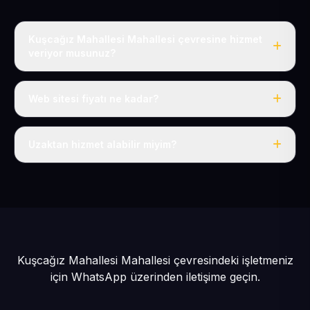
Kuşcağız Mahallesi Mahallesi çevresine hizmet
veriyor musunuz?
Evet, Kuşcağız Mahallesi dahil tüm Tomarza ve
Tomarza çevresine hizmet veriyoruz.
Web sitesi fiyatı ne kadar?
Tek fiyat: yılda 50 USD + KDV, her şey dahil.
Uzaktan hizmet alabilir miyim?
Evet, tüm sürecimiz uzaktan yürütülür; nerede olursanız
olun eksiksiz hizmet alırsınız.
Kuşcağız Mahallesi Mahallesi çevresindeki işletmeniz
için
WhatsApp üzerinden iletişime geçin.