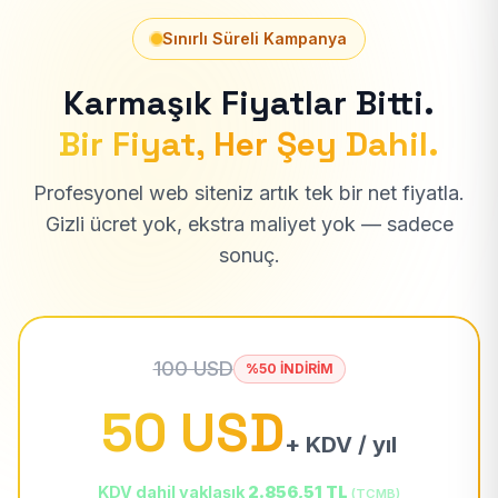
Sınırlı Süreli Kampanya
Karmaşık Fiyatlar Bitti.
Bir Fiyat, Her Şey Dahil.
Profesyonel web siteniz artık tek bir net fiyatla.
Gizli ücret yok, ekstra maliyet yok — sadece
sonuç.
100 USD
%50 İNDİRİM
50 USD
+ KDV / yıl
KDV dahil yaklaşık
2.856,51 TL
(TCMB)