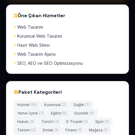
Öne Çıkan Hizmetler
Web Tasarım
Kurumsal Web Tasarım
Hazır Web Sitesi
Web Tasarım Ajansı
SEO, AEO ve GEO Optimizasyonu
Paket Kategorileri
Hizmet
(10)
Kurumsal
(7)
Sağlık
(7)
Yeme-İçme
(7)
Eğitim
(5)
Güzellik
(3)
Hukuk
(3)
Turizm
(3)
E-Ticaret
(2)
Spor
(2)
Tanıtım
(2)
Emlak
(1)
Finans
(1)
Mağaza
(1)