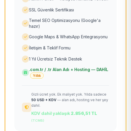
SSL Güvenlik Sertifikası
Temel SEO Optimizasyonu (Google'a
hazır)
Google Maps & WhatsApp Entegrasyonu
İletişim & Teklif Formu
1 Yıl Ücretsiz Teknik Destek
.com.tr / .tr Alan Adı + Hosting — DAHİL
Yıllık
Gizli ücret yok. Ek maliyet yok. Yılda sadece
50 USD + KDV
— alan adı, hosting ve her şey
dahil.
KDV dahil yaklaşık
2.856,51 TL
(TCMB)