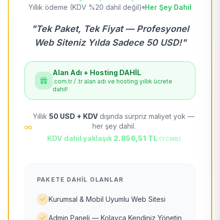
Yıllık ödeme (KDV %20 dahil değil)
Her Şey Dahil
"Tek Paket, Tek Fiyat — Profesyonel
Web Siteniz Yılda Sadece 50 USD!"
Alan Adı + Hosting DAHİL
.com.tr / .tr alan adı ve hosting yıllık ücrete
dahil!
Yıllık
50 USD + KDV
dışında sürpriz maliyet yok —
her şey dahil.
KDV dahil yaklaşık
2.856,51 TL
(TCMB)
PAKETE DAHIL OLANLAR
Kurumsal & Mobil Uyumlu Web Sitesi
Admin Paneli — Kolayca Kendiniz Yönetin