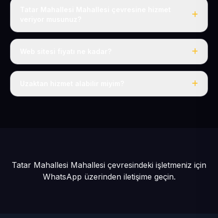
Tatar Mahallesi Mahallesi çevresine hizmet
veriyor musunuz?
Evet, Tatar Mahallesi dahil tüm Tomarza ve Tomarza
çevresine hizmet veriyoruz.
Web sitesi fiyatı ne kadar?
Tek fiyat: yılda 50 USD + KDV, her şey dahil.
Uzaktan hizmet alabilir miyim?
Evet, tüm sürecimiz uzaktan yürütülür; nerede olursanız
olun eksiksiz hizmet alırsınız.
Tatar Mahallesi Mahallesi çevresindeki işletmeniz için
WhatsApp üzerinden iletişime geçin.