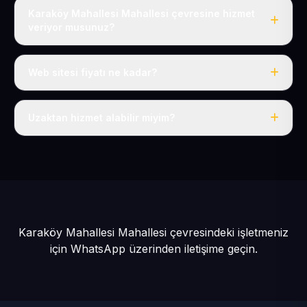
Karaköy Mahallesi Mahallesi çevresine hizmet
veriyor musunuz?
Evet, Karaköy Mahallesi dahil tüm Yahyalı ve Yahyalı
çevresine hizmet veriyoruz.
Web sitesi fiyatı ne kadar?
Tek fiyat: yılda 50 USD + KDV, her şey dahil.
Uzaktan hizmet alabilir miyim?
Evet, tüm sürecimiz uzaktan yürütülür; nerede olursanız
olun eksiksiz hizmet alırsınız.
Karaköy Mahallesi Mahallesi çevresindeki işletmeniz
için
WhatsApp üzerinden iletişime geçin.