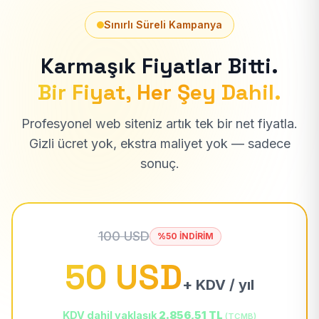
Sınırlı Süreli Kampanya
Karmaşık Fiyatlar Bitti.
Bir Fiyat, Her Şey Dahil.
Profesyonel web siteniz artık tek bir net fiyatla.
Gizli ücret yok, ekstra maliyet yok — sadece
sonuç.
100 USD
%50 İNDİRİM
50 USD
+ KDV / yıl
KDV dahil yaklaşık
2.856,51 TL
(TCMB)