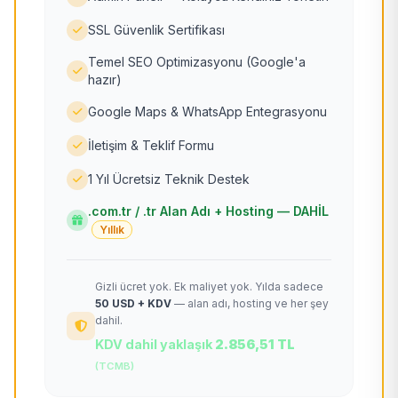
SSL Güvenlik Sertifikası
Temel SEO Optimizasyonu (Google'a
hazır)
Google Maps & WhatsApp Entegrasyonu
İletişim & Teklif Formu
1 Yıl Ücretsiz Teknik Destek
.com.tr / .tr Alan Adı + Hosting — DAHİL
Yıllık
Gizli ücret yok. Ek maliyet yok. Yılda sadece
50 USD + KDV
— alan adı, hosting ve her şey
dahil.
KDV dahil yaklaşık
2.856,51 TL
(TCMB)