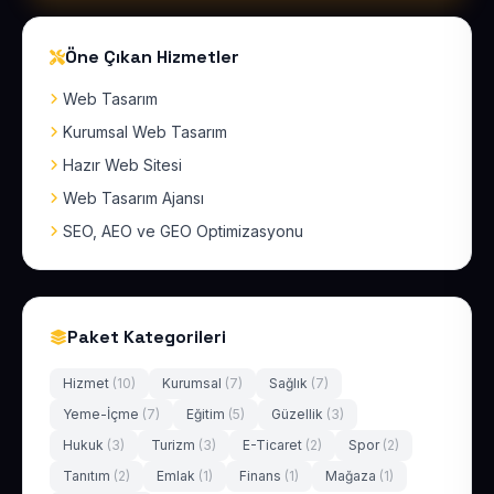
Öne Çıkan Hizmetler
Web Tasarım
Kurumsal Web Tasarım
Hazır Web Sitesi
Web Tasarım Ajansı
SEO, AEO ve GEO Optimizasyonu
Paket Kategorileri
Hizmet
(10)
Kurumsal
(7)
Sağlık
(7)
Yeme-İçme
(7)
Eğitim
(5)
Güzellik
(3)
Hukuk
(3)
Turizm
(3)
E-Ticaret
(2)
Spor
(2)
Tanıtım
(2)
Emlak
(1)
Finans
(1)
Mağaza
(1)