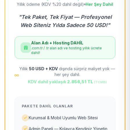
Yıllık ödeme (KDV %20 dahil değil)
Her Şey Dahil
"Tek Paket, Tek Fiyat — Profesyonel
Web Siteniz Yılda Sadece 50 USD!"
Alan Adı + Hosting DAHİL
.com.tr / .tr alan adı ve hosting yıllık ücrete
dahil!
Yıllık
50 USD + KDV
dışında sürpriz maliyet yok —
her şey dahil.
KDV dahil yaklaşık
2.856,51 TL
(TCMB)
PAKETE DAHIL OLANLAR
Kurumsal & Mobil Uyumlu Web Sitesi
Admin Paneli — Kolayca Kendiniz Yönetin