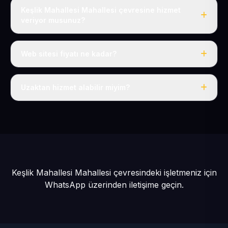
Keşlik Mahallesi Mahallesi çevresine hizmet
veriyor musunuz?
Evet, Keşlik Mahallesi dahil tüm Yeşilhisar ve Yeşilhisar
çevresine hizmet veriyoruz.
Web sitesi fiyatı ne kadar?
Tek fiyat: yılda 50 USD + KDV, her şey dahil.
Uzaktan hizmet alabilir miyim?
Evet, tüm sürecimiz uzaktan yürütülür; nerede olursanız
olun eksiksiz hizmet alırsınız.
Keşlik Mahallesi Mahallesi çevresindeki işletmeniz için
WhatsApp üzerinden iletişime geçin.