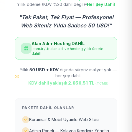
Yıllık ödeme (KDV %20 dahil değil)
Her Şey Dahil
"Tek Paket, Tek Fiyat — Profesyonel
Web Siteniz Yılda Sadece 50 USD!"
Alan Adı + Hosting DAHİL
.com.tr / .tr alan adı ve hosting yıllık ücrete
dahil!
Yıllık
50 USD + KDV
dışında sürpriz maliyet yok —
her şey dahil.
KDV dahil yaklaşık
2.856,51 TL
(TCMB)
PAKETE DAHIL OLANLAR
Kurumsal & Mobil Uyumlu Web Sitesi
Admin Paneli — Kolayca Kendiniz Yönetin