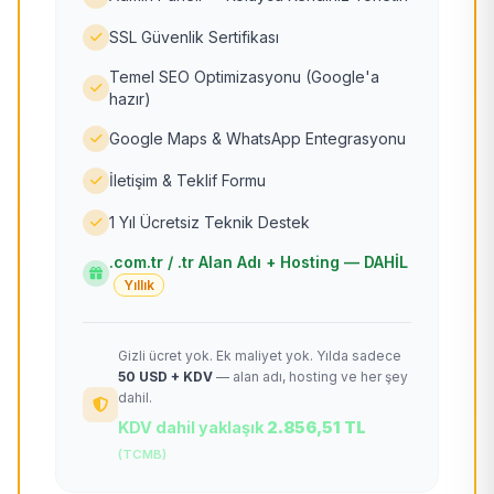
SSL Güvenlik Sertifikası
Temel SEO Optimizasyonu (Google'a
hazır)
Google Maps & WhatsApp Entegrasyonu
İletişim & Teklif Formu
1 Yıl Ücretsiz Teknik Destek
.com.tr / .tr Alan Adı + Hosting — DAHİL
Yıllık
Gizli ücret yok. Ek maliyet yok. Yılda sadece
50 USD + KDV
— alan adı, hosting ve her şey
dahil.
KDV dahil yaklaşık
2.856,51 TL
(TCMB)