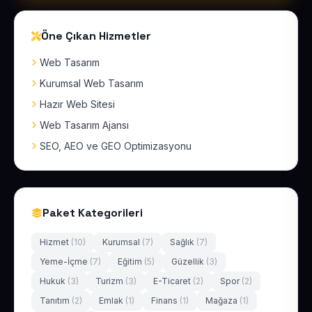
Öne Çıkan Hizmetler
Web Tasarım
Kurumsal Web Tasarım
Hazır Web Sitesi
Web Tasarım Ajansı
SEO, AEO ve GEO Optimizasyonu
Paket Kategorileri
Hizmet
(10)
Kurumsal
(7)
Sağlık
(7)
Yeme-İçme
(7)
Eğitim
(5)
Güzellik
(3)
Hukuk
(3)
Turizm
(3)
E-Ticaret
(2)
Spor
(2)
Tanıtım
(2)
Emlak
(1)
Finans
(1)
Mağaza
(1)