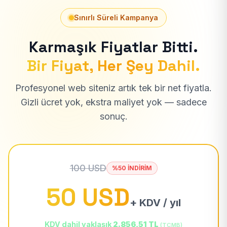
Sınırlı Süreli Kampanya
Karmaşık Fiyatlar Bitti.
Bir Fiyat, Her Şey Dahil.
Profesyonel web siteniz artık tek bir net fiyatla.
Gizli ücret yok, ekstra maliyet yok — sadece
sonuç.
100 USD
%50 İNDİRİM
50 USD
+ KDV / yıl
KDV dahil yaklaşık
2.856,51 TL
(TCMB)