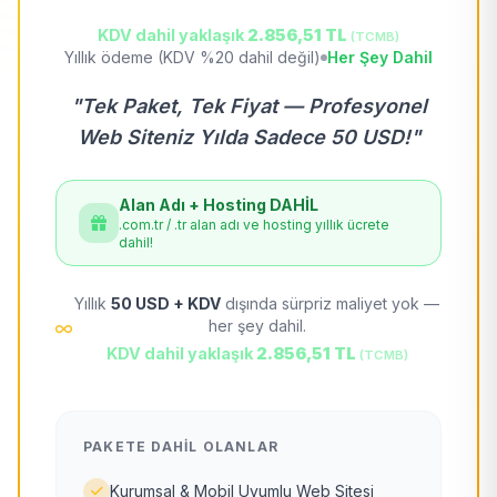
KDV dahil yaklaşık
2.856,51 TL
(TCMB)
Yıllık ödeme (KDV %20 dahil değil)
Her Şey Dahil
"Tek Paket, Tek Fiyat — Profesyonel
Web Siteniz Yılda Sadece 50 USD!"
Alan Adı + Hosting DAHİL
.com.tr / .tr alan adı ve hosting yıllık ücrete
dahil!
Yıllık
50 USD + KDV
dışında sürpriz maliyet yok —
her şey dahil.
KDV dahil yaklaşık
2.856,51 TL
(TCMB)
PAKETE DAHIL OLANLAR
Kurumsal & Mobil Uyumlu Web Sitesi