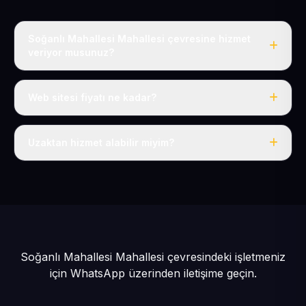
Soğanlı Mahallesi Mahallesi çevresine hizmet
veriyor musunuz?
Evet, Soğanlı Mahallesi dahil tüm Yeşilhisar ve Yeşilhisar
çevresine hizmet veriyoruz.
Web sitesi fiyatı ne kadar?
Tek fiyat: yılda 50 USD + KDV, her şey dahil.
Uzaktan hizmet alabilir miyim?
Evet, tüm sürecimiz uzaktan yürütülür; nerede olursanız
olun eksiksiz hizmet alırsınız.
Soğanlı Mahallesi Mahallesi çevresindeki işletmeniz
için
WhatsApp üzerinden iletişime geçin.