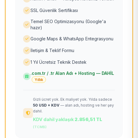
SSL Güvenlik Sertifikası
Temel SEO Optimizasyonu (Google'a
hazır)
Google Maps & WhatsApp Entegrasyonu
İletişim & Teklif Formu
1 Yıl Ücretsiz Teknik Destek
.com.tr / .tr Alan Adı + Hosting — DAHİL
Yıllık
Gizli ücret yok. Ek maliyet yok. Yılda sadece
50 USD + KDV
— alan adı, hosting ve her şey
dahil.
KDV dahil yaklaşık
2.856,51 TL
(TCMB)