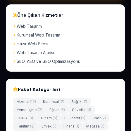
Öne Çıkan Hizmetler
Web Tasarım
Kurumsal Web Tasarım
Hazır Web Sitesi
Web Tasarım Ajansı
SEO, AEO ve GEO Optimizasyonu
Paket Kategorileri
Hizmet
(10)
Kurumsal
(7)
Sağlık
(7)
Yeme-İçme
(7)
Eğitim
(5)
Güzellik
(3)
Hukuk
(3)
Turizm
(3)
E-Ticaret
(2)
Spor
(2)
Tanıtım
(2)
Emlak
(1)
Finans
(1)
Mağaza
(1)