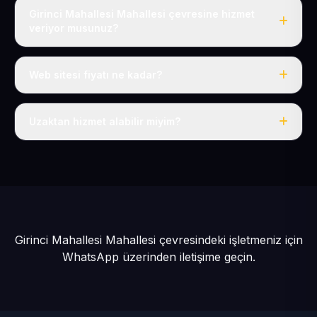
Girinci Mahallesi Mahallesi çevresine hizmet
veriyor musunuz?
Evet, Girinci Mahallesi dahil tüm Akkışla ve Akkışla
çevresine hizmet veriyoruz.
Web sitesi fiyatı ne kadar?
Tek fiyat: yılda 50 USD + KDV, her şey dahil.
Uzaktan hizmet alabilir miyim?
Evet, tüm sürecimiz uzaktan yürütülür; nerede olursanız
olun eksiksiz hizmet alırsınız.
Girinci Mahallesi Mahallesi çevresindeki işletmeniz için
WhatsApp üzerinden iletişime geçin.