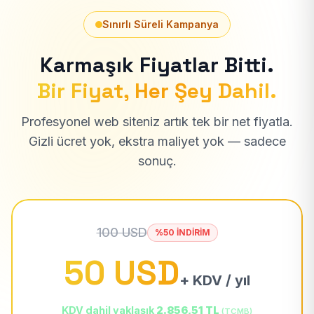
Sınırlı Süreli Kampanya
Karmaşık Fiyatlar Bitti.
Bir Fiyat, Her Şey Dahil.
Profesyonel web siteniz artık tek bir net fiyatla.
Gizli ücret yok, ekstra maliyet yok — sadece
sonuç.
100 USD
%50 İNDİRİM
50 USD
+ KDV / yıl
KDV dahil yaklaşık
2.856,51 TL
(TCMB)