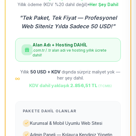
Yıllık ödeme (KDV %20 dahil değil)
Her Şey Dahil
"Tek Paket, Tek Fiyat — Profesyonel
Web Siteniz Yılda Sadece 50 USD!"
Alan Adı + Hosting DAHİL
.com.tr / .tr alan adı ve hosting yıllık ücrete
dahil!
Yıllık
50 USD + KDV
dışında sürpriz maliyet yok —
her şey dahil.
KDV dahil yaklaşık
2.856,51 TL
(TCMB)
PAKETE DAHIL OLANLAR
Kurumsal & Mobil Uyumlu Web Sitesi
Admin Paneli — Kolayca Kendiniz Yönetin