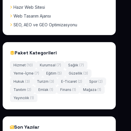
Hazır Web Sitesi
Web Tasarım Ajansı
SEO, AEO ve GEO Optimizasyonu
Paket Kategorileri
Hizmet
(10)
Kurumsal
(7)
Sağlık
(7)
Yeme-İçme
(7)
Eğitim
(5)
Güzellik
(3)
Hukuk
(3)
Turizm
(3)
E-Ticaret
(2)
Spor
(2)
Tanıtım
(2)
Emlak
(1)
Finans
(1)
Mağaza
(1)
Yayıncılık
(1)
Son Yazılar