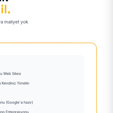
il.
tra maliyet yok
u Web Sitesi
 Kendiniz Yönetin
nu (Google'a hazır)
pp Entegrasyonu