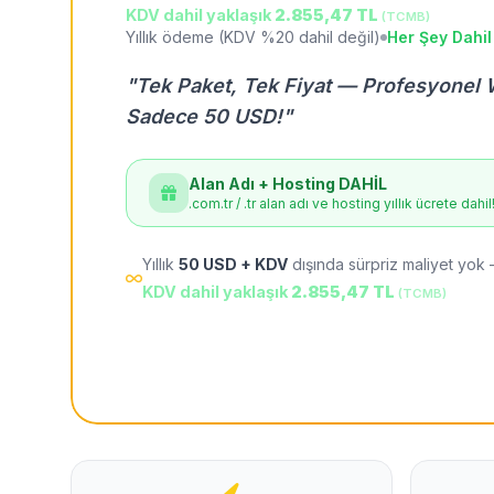
KDV dahil yaklaşık
2.855,47 TL
(TCMB)
Yıllık ödeme (KDV %20 dahil değil)
Her Şey Dahil
"Tek Paket, Tek Fiyat — Profesyonel 
Sadece 50 USD!"
Alan Adı + Hosting DAHİL
.com.tr / .tr alan adı ve hosting yıllık ücrete dahil
Yıllık
50 USD + KDV
dışında sürpriz maliyet yok 
KDV dahil yaklaşık
2.855,47 TL
(TCMB)