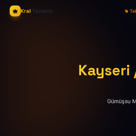
Kral
Tasarım
Tek
Kayseri 
Gümüşsu Mah