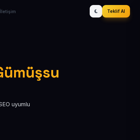
Teklif Al
İletişim
/ Gümüşsu
, SEO uyumlu