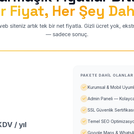
r Fiyat, Her Şey Dah
b siteniz artık tek bir net fiyatla. Gizli ücret yok, eks
— sadece sonuç.
PAKETE DAHIL OLANLAR
Kurumsal & Mobil Uyuml
Admin Paneli — Kolayca
SSL Güvenlik Sertifikası
Temel SEO Optimizasyo
DV / yıl
Google Maps & WhatsA