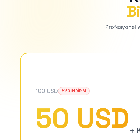
Bi
Profesyonel we
100 USD
%50 İNDİRİM
50 USD
+ K