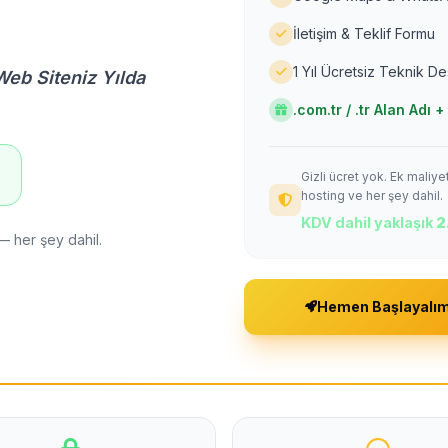
İletişim & Teklif Formu
1 Yıl Ücretsiz Teknik D
Web Siteniz Yılda
.com.tr / .tr Alan Adı
Gizli ücret yok. Ek maliy
!
hosting ve her şey dahil.
KDV dahil yaklaşık
2
— her şey dahil.
Hemen Başlayalı