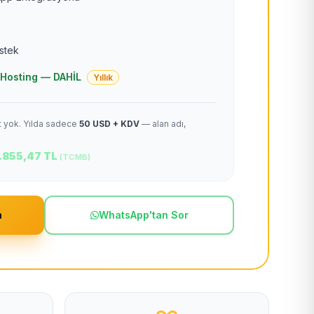
estek
 + Hosting — DAHİL
Yıllık
et yok. Yılda sadece
50 USD + KDV
— alan adı,
.855,47 TL
(TCMB)
m
WhatsApp'tan Sor