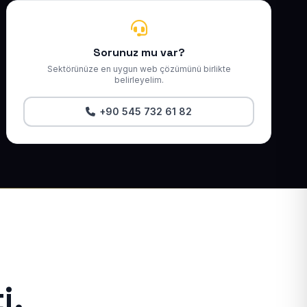
Sorunuz mu var?
Sektörünüze en uygun web çözümünü birlikte
belirleyelim.
+90 545 732 61 82
i.