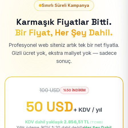
Sınırlı Süreli Kampanya
Karmaşık Fiyatlar Bitti.
Bir Fiyat, Her Şey Dahil.
Profesyonel web siteniz artık tek bir net fiyatla.
Gizli ücret yok, ekstra maliyet yok — sadece
sonuç.
100 USD
%50 İNDİRİM
50 USD
+ KDV / yıl
KDV dahil yaklaşık
2.856,51 TL
(TCMB)
Yıllık ödeme (KDV %20 dahil değil)
Her Şey Dahil