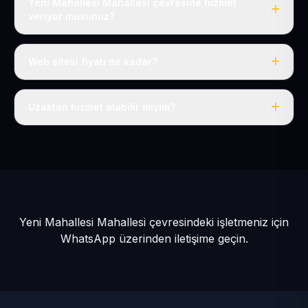
Yeni Mahallesi Mahallesi çevresine hizmet
veriyor musunuz?
Evet, Yeni Mahallesi dahil tüm Akkışla ve Akkışla
çevresine hizmet veriyoruz.
Web sitesi fiyatı ne kadar?
Tek fiyat: yılda 50 USD + KDV, her şey dahil.
Uzaktan hizmet alabilir miyim?
Evet, tüm sürecimiz uzaktan yürütülür; nerede olursanız
olun eksiksiz hizmet alırsınız.
Yeni Mahallesi Mahallesi çevresindeki işletmeniz için
WhatsApp üzerinden iletişime geçin.