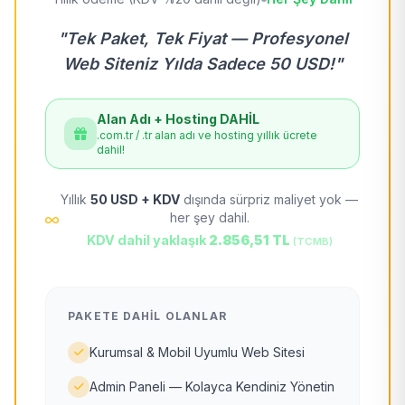
"Tek Paket, Tek Fiyat — Profesyonel
Web Siteniz Yılda Sadece 50 USD!"
Alan Adı + Hosting DAHİL
.com.tr / .tr alan adı ve hosting yıllık ücrete
dahil!
Yıllık
50 USD + KDV
dışında sürpriz maliyet yok —
her şey dahil.
KDV dahil yaklaşık
2.856,51 TL
(TCMB)
PAKETE DAHIL OLANLAR
Kurumsal & Mobil Uyumlu Web Sitesi
Admin Paneli — Kolayca Kendiniz Yönetin