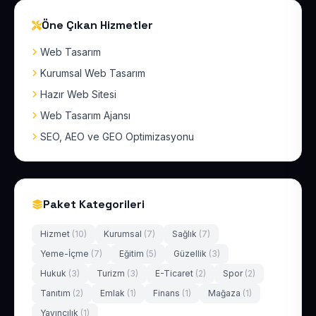
Öne Çıkan Hizmetler
Web Tasarım
Kurumsal Web Tasarım
Hazır Web Sitesi
Web Tasarım Ajansı
SEO, AEO ve GEO Optimizasyonu
Paket Kategorileri
Hizmet
(10)
Kurumsal
(7)
Sağlık
(7)
Yeme-İçme
(7)
Eğitim
(5)
Güzellik
(3)
Hukuk
(3)
Turizm
(3)
E-Ticaret
(2)
Spor
(2)
Tanıtım
(2)
Emlak
(1)
Finans
(1)
Mağaza
(1)
Yayıncılık
(1)