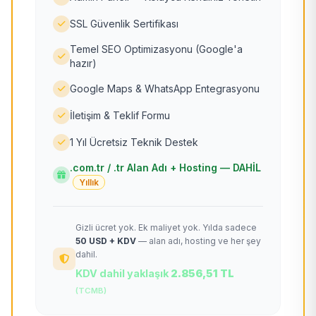
SSL Güvenlik Sertifikası
Temel SEO Optimizasyonu (Google'a
hazır)
Google Maps & WhatsApp Entegrasyonu
İletişim & Teklif Formu
1 Yıl Ücretsiz Teknik Destek
.com.tr / .tr Alan Adı + Hosting — DAHİL
Yıllık
Gizli ücret yok. Ek maliyet yok. Yılda sadece
50 USD + KDV
— alan adı, hosting ve her şey
dahil.
KDV dahil yaklaşık
2.856,51 TL
(TCMB)