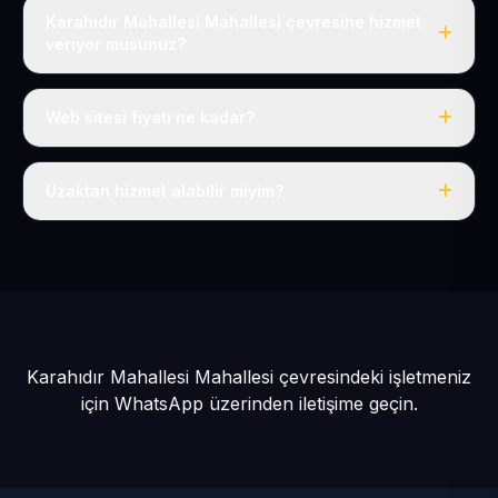
Karahıdır Mahallesi Mahallesi çevresine hizmet
veriyor musunuz?
Evet, Karahıdır Mahallesi dahil tüm Bünyan ve Bünyan
çevresine hizmet veriyoruz.
Web sitesi fiyatı ne kadar?
Tek fiyat: yılda 50 USD + KDV, her şey dahil.
Uzaktan hizmet alabilir miyim?
Evet, tüm sürecimiz uzaktan yürütülür; nerede olursanız
olun eksiksiz hizmet alırsınız.
Karahıdır Mahallesi Mahallesi çevresindeki işletmeniz
için
WhatsApp üzerinden iletişime geçin.