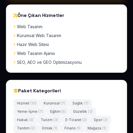
Öne Çıkan Hizmetler
Web Tasarım
Kurumsal Web Tasarım
Hazır Web Sitesi
Web Tasarım Ajansı
SEO, AEO ve GEO Optimizasyonu
Paket Kategorileri
Hizmet
(10)
Kurumsal
(7)
Sağlık
(7)
Yeme-İçme
(7)
Eğitim
(5)
Güzellik
(3)
Hukuk
(3)
Turizm
(3)
E-Ticaret
(2)
Spor
(2)
Tanıtım
(2)
Emlak
(1)
Finans
(1)
Mağaza
(1)