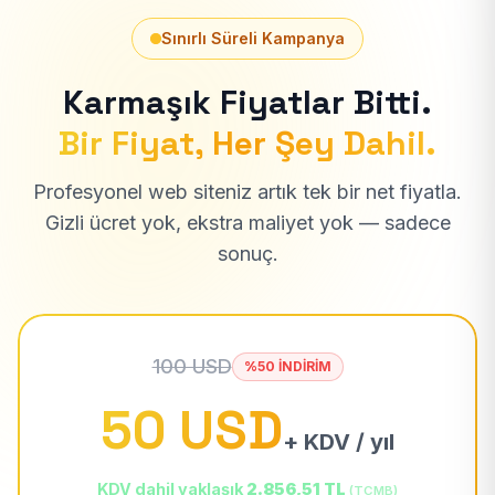
Sınırlı Süreli Kampanya
Karmaşık Fiyatlar Bitti.
Bir Fiyat, Her Şey Dahil.
Profesyonel web siteniz artık tek bir net fiyatla.
Gizli ücret yok, ekstra maliyet yok — sadece
sonuç.
100 USD
%50 İNDİRİM
50 USD
+ KDV / yıl
KDV dahil yaklaşık
2.856,51 TL
(TCMB)