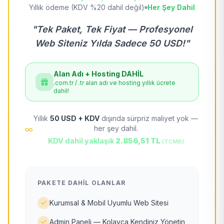
Yıllık ödeme (KDV %20 dahil değil)
Her Şey Dahil
"Tek Paket, Tek Fiyat — Profesyonel
Web Siteniz Yılda Sadece 50 USD!"
Alan Adı + Hosting DAHİL
.com.tr / .tr alan adı ve hosting yıllık ücrete
dahil!
Yıllık
50 USD + KDV
dışında sürpriz maliyet yok —
her şey dahil.
KDV dahil yaklaşık
2.856,51 TL
(TCMB)
PAKETE DAHIL OLANLAR
Kurumsal & Mobil Uyumlu Web Sitesi
Admin Paneli — Kolayca Kendiniz Yönetin