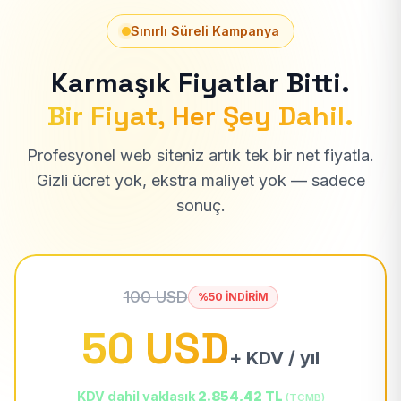
Sınırlı Süreli Kampanya
Karmaşık Fiyatlar Bitti.
Bir Fiyat, Her Şey Dahil.
Profesyonel web siteniz artık tek bir net fiyatla.
Gizli ücret yok, ekstra maliyet yok — sadece
sonuç.
100 USD
%50 İNDİRİM
50 USD
+ KDV / yıl
KDV dahil yaklaşık
2.854,42 TL
(TCMB)