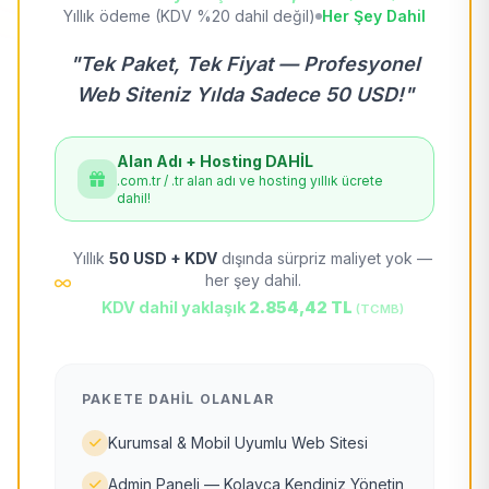
Yıllık ödeme (KDV %20 dahil değil)
Her Şey Dahil
"Tek Paket, Tek Fiyat — Profesyonel
Web Siteniz Yılda Sadece 50 USD!"
Alan Adı + Hosting DAHİL
.com.tr / .tr alan adı ve hosting yıllık ücrete
dahil!
Yıllık
50 USD + KDV
dışında sürpriz maliyet yok —
her şey dahil.
KDV dahil yaklaşık
2.854,42 TL
(TCMB)
PAKETE DAHIL OLANLAR
Kurumsal & Mobil Uyumlu Web Sitesi
Admin Paneli — Kolayca Kendiniz Yönetin