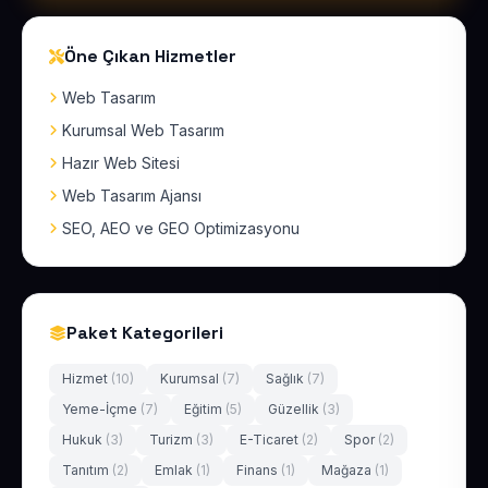
Öne Çıkan Hizmetler
Web Tasarım
Kurumsal Web Tasarım
Hazır Web Sitesi
Web Tasarım Ajansı
SEO, AEO ve GEO Optimizasyonu
Paket Kategorileri
Hizmet
(10)
Kurumsal
(7)
Sağlık
(7)
Yeme-İçme
(7)
Eğitim
(5)
Güzellik
(3)
Hukuk
(3)
Turizm
(3)
E-Ticaret
(2)
Spor
(2)
Tanıtım
(2)
Emlak
(1)
Finans
(1)
Mağaza
(1)