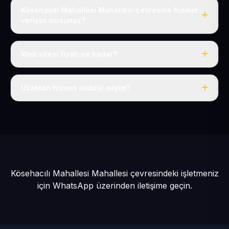
Kösehacılı Mahallesi Mahallesi çevresine hizmet
veriyor musunuz?
Evet, Kösehacılı Mahallesi dahil tüm Bünyan ve Bünyan
çevresine hizmet veriyoruz.
Web sitesi fiyatı ne kadar?
Tek fiyat: yılda 50 USD + KDV, her şey dahil.
Uzaktan hizmet alabilir miyim?
Evet, tüm sürecimiz uzaktan yürütülür; nerede olursanız
olun eksiksiz hizmet alırsınız.
Kösehacılı Mahallesi Mahallesi çevresindeki işletmeniz
için
WhatsApp üzerinden iletişime geçin.