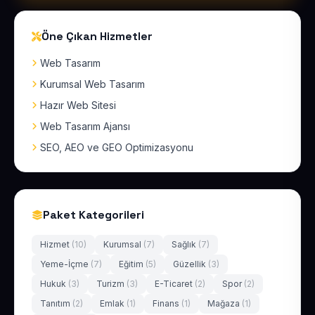
Öne Çıkan Hizmetler
Web Tasarım
Kurumsal Web Tasarım
Hazır Web Sitesi
Web Tasarım Ajansı
SEO, AEO ve GEO Optimizasyonu
Paket Kategorileri
Hizmet
(10)
Kurumsal
(7)
Sağlık
(7)
Yeme-İçme
(7)
Eğitim
(5)
Güzellik
(3)
Hukuk
(3)
Turizm
(3)
E-Ticaret
(2)
Spor
(2)
Tanıtım
(2)
Emlak
(1)
Finans
(1)
Mağaza
(1)