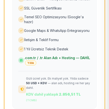
SSL Güvenlik Sertifikası
Temel SEO Optimizasyonu (Google'a
hazır)
Google Maps & WhatsApp Entegrasyonu
İletişim & Teklif Formu
1 Yıl Ücretsiz Teknik Destek
.com.tr / .tr Alan Adı + Hosting — DAHİL
Yıllık
Gizli ücret yok. Ek maliyet yok. Yılda sadece
50 USD + KDV
— alan adı, hosting ve her şey
dahil.
KDV dahil yaklaşık
2.856,51 TL
(TCMB)