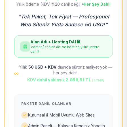
Yıllık ödeme (KDV %20 dahil değil)
Her Şey Dahil
"Tek Paket, Tek Fiyat — Profesyonel
Web Siteniz Yılda Sadece 50 USD!"
Alan Adı + Hosting DAHİL
.com.tr / .tr alan adı ve hosting yıllık ücrete
dahil!
Yıllık
50 USD + KDV
dışında sürpriz maliyet yok —
her şey dahil.
KDV dahil yaklaşık
2.856,51 TL
(TCMB)
PAKETE DAHIL OLANLAR
Kurumsal & Mobil Uyumlu Web Sitesi
Admin Paneli — Kolayca Kendiniz Yönetin