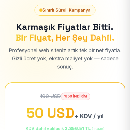
Sınırlı Süreli Kampanya
Karmaşık Fiyatlar Bitti.
Bir Fiyat, Her Şey Dahil.
Profesyonel web siteniz artık tek bir net fiyatla.
Gizli ücret yok, ekstra maliyet yok — sadece
sonuç.
100 USD
%50 İNDİRİM
50 USD
+ KDV / yıl
KDV dahil yaklaşık
2.856,51 TL
(TCMB)