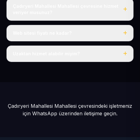
Çadıryeri Mahallesi Mahallesi çevresine hizmet
veriyor musunuz?
Evet, Çadıryeri Mahallesi dahil tüm Develi ve Develi
çevresine hizmet veriyoruz.
Web sitesi fiyatı ne kadar?
Tek fiyat: yılda 50 USD + KDV, her şey dahil.
Uzaktan hizmet alabilir miyim?
Evet, tüm sürecimiz uzaktan yürütülür; nerede olursanız
olun eksiksiz hizmet alırsınız.
Çadıryeri Mahallesi Mahallesi çevresindeki işletmeniz
için
WhatsApp üzerinden iletişime geçin.