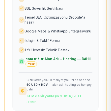
SSL Güvenlik Sertifikası
Temel SEO Optimizasyonu (Google'a
hazır)
Google Maps & WhatsApp Entegrasyonu
İletişim & Teklif Formu
1 Yıl Ücretsiz Teknik Destek
.com.tr / .tr Alan Adı + Hosting — DAHİL
Yıllık
Gizli ücret yok. Ek maliyet yok. Yılda sadece
50 USD + KDV
— alan adı, hosting ve her şey
dahil.
KDV dahil yaklaşık
2.856,51 TL
(TCMB)