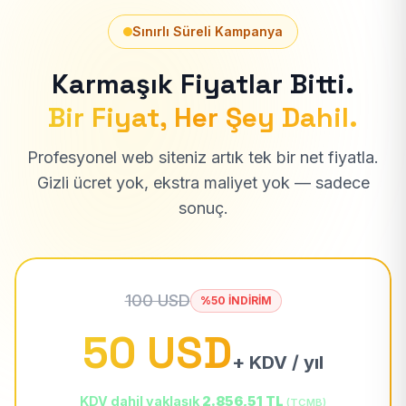
Sınırlı Süreli Kampanya
Karmaşık Fiyatlar Bitti.
Bir Fiyat, Her Şey Dahil.
Profesyonel web siteniz artık tek bir net fiyatla.
Gizli ücret yok, ekstra maliyet yok — sadece
sonuç.
100 USD
%50 İNDİRİM
50 USD
+ KDV / yıl
KDV dahil yaklaşık
2.856,51 TL
(TCMB)