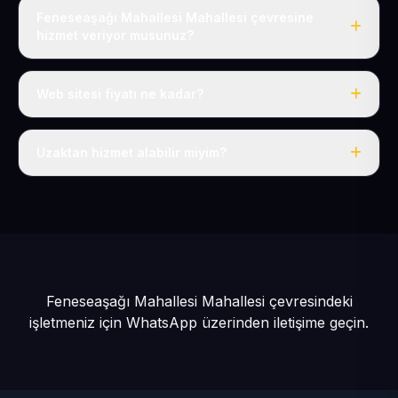
Feneseaşağı Mahallesi Mahallesi çevresine
hizmet veriyor musunuz?
Evet, Feneseaşağı Mahallesi dahil tüm Develi ve Develi
çevresine hizmet veriyoruz.
Web sitesi fiyatı ne kadar?
Tek fiyat: yılda 50 USD + KDV, her şey dahil.
Uzaktan hizmet alabilir miyim?
Evet, tüm sürecimiz uzaktan yürütülür; nerede olursanız
olun eksiksiz hizmet alırsınız.
Feneseaşağı Mahallesi Mahallesi çevresindeki
işletmeniz için
WhatsApp üzerinden iletişime geçin.