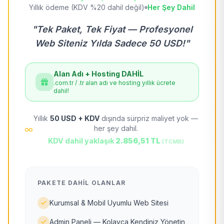
Yıllık ödeme (KDV %20 dahil değil)
Her Şey Dahil
"Tek Paket, Tek Fiyat — Profesyonel
Web Siteniz Yılda Sadece 50 USD!"
Alan Adı + Hosting DAHİL
.com.tr / .tr alan adı ve hosting yıllık ücrete
dahil!
Yıllık
50 USD + KDV
dışında sürpriz maliyet yok —
her şey dahil.
KDV dahil yaklaşık
2.856,51 TL
(TCMB)
PAKETE DAHIL OLANLAR
Kurumsal & Mobil Uyumlu Web Sitesi
Admin Paneli — Kolayca Kendiniz Yönetin