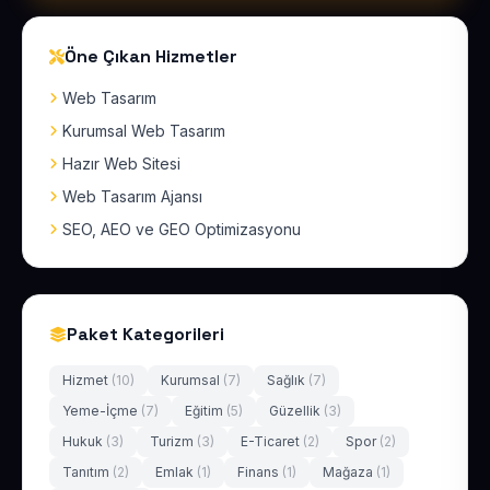
Öne Çıkan Hizmetler
Web Tasarım
Kurumsal Web Tasarım
Hazır Web Sitesi
Web Tasarım Ajansı
SEO, AEO ve GEO Optimizasyonu
Paket Kategorileri
Hizmet
(10)
Kurumsal
(7)
Sağlık
(7)
Yeme-İçme
(7)
Eğitim
(5)
Güzellik
(3)
Hukuk
(3)
Turizm
(3)
E-Ticaret
(2)
Spor
(2)
Tanıtım
(2)
Emlak
(1)
Finans
(1)
Mağaza
(1)