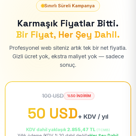
Sınırlı Süreli Kampanya
Karmaşık Fiyatlar Bitti.
Bir Fiyat, Her Şey Dahil.
Profesyonel web siteniz artık tek bir net fiyatla.
Gizli ücret yok, ekstra maliyet yok — sadece
sonuç.
100 USD
%50 İNDİRİM
50 USD
+ KDV / yıl
KDV dahil yaklaşık
2.855,47 TL
(TCMB)
Yıllık ödeme (KDV %20 dahil değil)
Her Şey Dahil