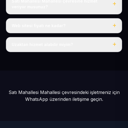
Satı Mahallesi Mahallesi çevresine hizmet
veriyor musunuz?
Evet, Satı Mahallesi dahil tüm Develi ve Develi
çevresine hizmet veriyoruz.
Web sitesi fiyatı ne kadar?
Tek fiyat: yılda 50 USD + KDV, her şey dahil.
Uzaktan hizmet alabilir miyim?
Evet, tüm sürecimiz uzaktan yürütülür; nerede olursanız
olun eksiksiz hizmet alırsınız.
Satı Mahallesi Mahallesi çevresindeki işletmeniz için
WhatsApp üzerinden iletişime geçin.