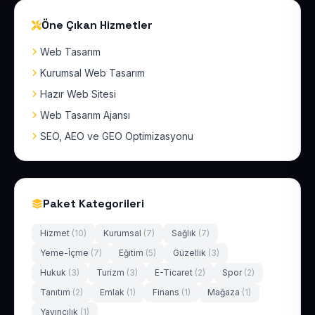
Öne Çıkan Hizmetler
Web Tasarım
Kurumsal Web Tasarım
Hazır Web Sitesi
Web Tasarım Ajansı
SEO, AEO ve GEO Optimizasyonu
Paket Kategorileri
Hizmet
(10)
Kurumsal
(7)
Sağlık
(7)
Yeme-İçme
(7)
Eğitim
(5)
Güzellik
(3)
Hukuk
(3)
Turizm
(3)
E-Ticaret
(2)
Spor
(2)
Tanıtım
(2)
Emlak
(1)
Finans
(1)
Mağaza
(1)
Yayıncılık
(1)