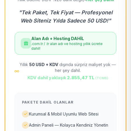
"Tek Paket, Tek Fiyat — Profesyonel
Web Siteniz Yılda Sadece 50 USD!"
Alan Adı + Hosting DAHİL
.com.tr / .tr alan adı ve hosting yıllık ücrete
dahil!
Yıllık
50 USD + KDV
dışında sürpriz maliyet yok —
her şey dahil.
KDV dahil yaklaşık
2.855,47 TL
(TCMB)
PAKETE DAHIL OLANLAR
Kurumsal & Mobil Uyumlu Web Sitesi
Admin Paneli — Kolayca Kendiniz Yönetin