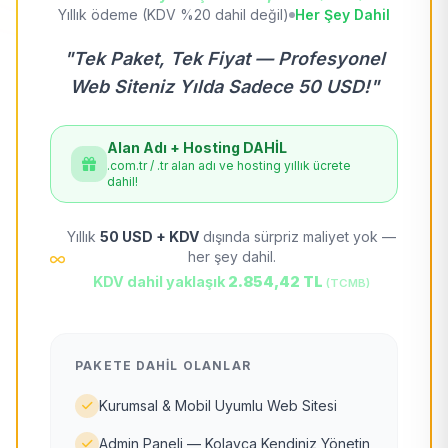
Yıllık ödeme (KDV %20 dahil değil)
Her Şey Dahil
"Tek Paket, Tek Fiyat — Profesyonel
Web Siteniz Yılda Sadece 50 USD!"
Alan Adı + Hosting DAHİL
.com.tr / .tr alan adı ve hosting yıllık ücrete
dahil!
Yıllık
50 USD + KDV
dışında sürpriz maliyet yok —
her şey dahil.
KDV dahil yaklaşık
2.854,42 TL
(TCMB)
PAKETE DAHIL OLANLAR
Kurumsal & Mobil Uyumlu Web Sitesi
Admin Paneli — Kolayca Kendiniz Yönetin