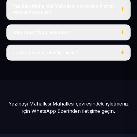
Yazıbaşı Mahallesi Mahallesi çevresine hizmet
veriyor musunuz?
Evet, Yazıbaşı Mahallesi dahil tüm Develi ve Develi
çevresine hizmet veriyoruz.
Web sitesi fiyatı ne kadar?
Tek fiyat: yılda 50 USD + KDV, her şey dahil.
Uzaktan hizmet alabilir miyim?
Evet, tüm sürecimiz uzaktan yürütülür; nerede olursanız
olun eksiksiz hizmet alırsınız.
Yazıbaşı Mahallesi Mahallesi çevresindeki işletmeniz
için
WhatsApp üzerinden iletişime geçin.