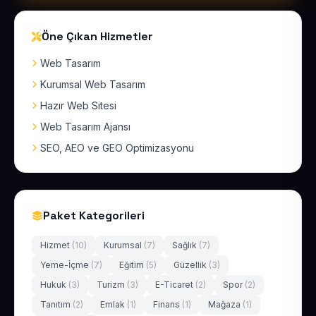
Öne Çıkan Hizmetler
Web Tasarım
Kurumsal Web Tasarım
Hazır Web Sitesi
Web Tasarım Ajansı
SEO, AEO ve GEO Optimizasyonu
Paket Kategorileri
Hizmet
(10)
Kurumsal
(7)
Sağlık
(7)
Yeme-İçme
(7)
Eğitim
(5)
Güzellik
(3)
Hukuk
(3)
Turizm
(3)
E-Ticaret
(2)
Spor
(2)
Tanıtım
(2)
Emlak
(1)
Finans
(1)
Mağaza
(1)