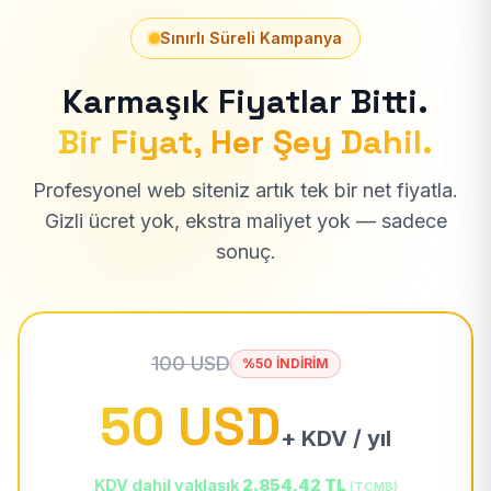
Sınırlı Süreli Kampanya
Karmaşık Fiyatlar Bitti.
Bir Fiyat, Her Şey Dahil.
Profesyonel web siteniz artık tek bir net fiyatla.
Gizli ücret yok, ekstra maliyet yok — sadece
sonuç.
100 USD
%50 İNDİRİM
50 USD
+ KDV / yıl
KDV dahil yaklaşık
2.854,42 TL
(TCMB)