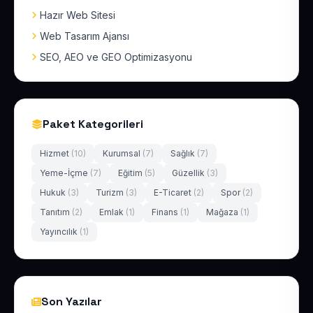
Hazır Web Sitesi
Web Tasarım Ajansı
SEO, AEO ve GEO Optimizasyonu
Paket Kategorileri
Hizmet
(10)
Kurumsal
(7)
Sağlık
(7)
Yeme-İçme
(7)
Eğitim
(5)
Güzellik
(3)
Hukuk
(3)
Turizm
(3)
E-Ticaret
(2)
Spor
(2)
Tanıtım
(2)
Emlak
(1)
Finans
(1)
Mağaza
(1)
Yayıncılık
(1)
Son Yazılar