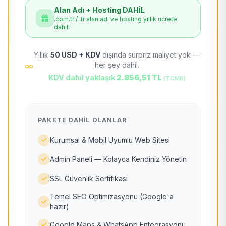
Alan Adı + Hosting DAHİL
.com.tr / .tr alan adı ve hosting yıllık ücrete
dahil!
Yıllık
50 USD + KDV
dışında sürpriz maliyet yok —
her şey dahil.
KDV dahil yaklaşık
2.856,51 TL
(TCMB)
PAKETE DAHIL OLANLAR
Kurumsal & Mobil Uyumlu Web Sitesi
Admin Paneli — Kolayca Kendiniz Yönetin
SSL Güvenlik Sertifikası
Temel SEO Optimizasyonu (Google'a
hazır)
Google Maps & WhatsApp Entegrasyonu