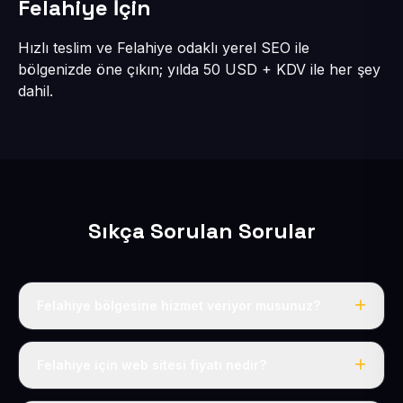
Felahiye İçin
Hızlı teslim ve Felahiye odaklı yerel SEO ile
bölgenizde öne çıkın; yılda 50 USD + KDV ile her şey
dahil.
Sıkça Sorulan Sorular
Felahiye bölgesine hizmet veriyor musunuz?
Evet, Felahiye dahil tüm Felahiye bölgesine eksiksiz
hizmet veriyoruz.
Felahiye için web sitesi fiyatı nedir?
Tek fiyat: yılda 50 USD + KDV, her şey dahil.