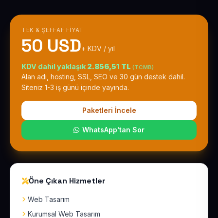
TEK & ŞEFFAF FIYAT
50 USD
+ KDV / yıl
KDV dahil yaklaşık
2.856,51 TL
(TCMB)
Alan adı, hosting, SSL, SEO ve 30 gün destek dahil.
Siteniz 1-3 iş günü içinde yayında.
Paketleri İncele
WhatsApp'tan Sor
Öne Çıkan Hizmetler
Web Tasarım
Kurumsal Web Tasarım