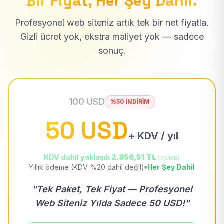
Bir Fiyat, Her Şey Dahil.
Profesyonel web siteniz artık tek bir net fiyatla.
Gizli ücret yok, ekstra maliyet yok — sadece
sonuç.
100 USD
%50 İNDİRİM
50 USD
+ KDV / yıl
KDV dahil yaklaşık
2.856,51 TL
(TCMB)
Yıllık ödeme (KDV %20 dahil değil)
Her Şey Dahil
"Tek Paket, Tek Fiyat — Profesyonel
Web Siteniz Yılda Sadece 50 USD!"