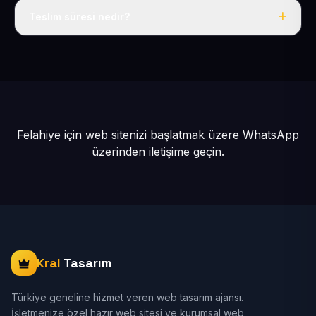
Teslim süresi nedir?
İçerikleriniz hazır olduğunda siteniz 1-3 iş günü içinde
yayına alınır.
Felahiye için web sitenizi başlatmak üzere
WhatsApp
üzerinden iletişime geçin.
Kral
Tasarım
Türkiye geneline hizmet veren web tasarım ajansı.
İşletmenize özel hazır web sitesi ve kurumsal web