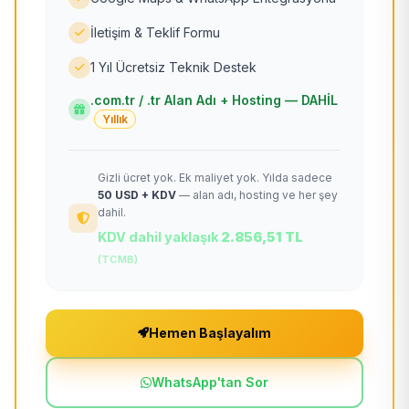
İletişim & Teklif Formu
1 Yıl Ücretsiz Teknik Destek
.com.tr / .tr Alan Adı + Hosting — DAHİL
Yıllık
Gizli ücret yok. Ek maliyet yok. Yılda sadece
50 USD + KDV
— alan adı, hosting ve her şey
dahil.
KDV dahil yaklaşık
2.856,51 TL
(TCMB)
Hemen Başlayalım
WhatsApp'tan Sor