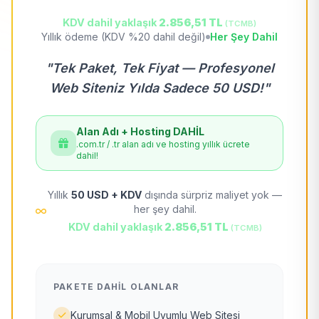
KDV dahil yaklaşık
2.856,51 TL
(TCMB)
Yıllık ödeme (KDV %20 dahil değil)
Her Şey Dahil
"Tek Paket, Tek Fiyat — Profesyonel
Web Siteniz Yılda Sadece 50 USD!"
Alan Adı + Hosting DAHİL
.com.tr / .tr alan adı ve hosting yıllık ücrete
dahil!
Yıllık
50 USD + KDV
dışında sürpriz maliyet yok —
her şey dahil.
KDV dahil yaklaşık
2.856,51 TL
(TCMB)
PAKETE DAHIL OLANLAR
Kurumsal & Mobil Uyumlu Web Sitesi