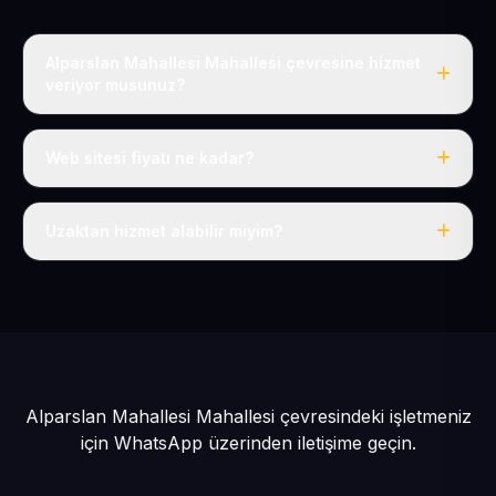
Alparslan Mahallesi Mahallesi çevresine hizmet
veriyor musunuz?
Evet, Alparslan Mahallesi dahil tüm Felahiye ve Felahiye
çevresine hizmet veriyoruz.
Web sitesi fiyatı ne kadar?
Tek fiyat: yılda 50 USD + KDV, her şey dahil.
Uzaktan hizmet alabilir miyim?
Evet, tüm sürecimiz uzaktan yürütülür; nerede olursanız
olun eksiksiz hizmet alırsınız.
Alparslan Mahallesi Mahallesi çevresindeki işletmeniz
için
WhatsApp üzerinden iletişime geçin.